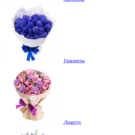
Гиацинты
Диантус