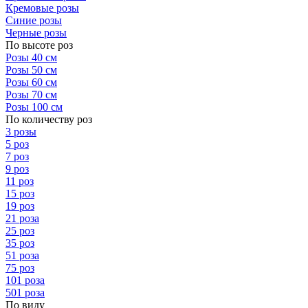
Кремовые розы
Синие розы
Черные розы
По высоте роз
Розы 40 см
Розы 50 см
Розы 60 см
Розы 70 см
Розы 100 см
По количеству роз
3 розы
5 роз
7 роз
9 роз
11 роз
15 роз
19 роз
21 роза
25 роз
35 роз
51 роза
75 роз
101 роза
501 роза
По виду