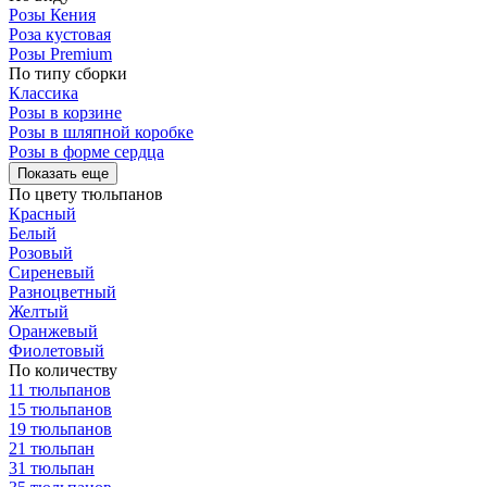
Розы Кения
Роза кустовая
Розы Premium
По типу сборки
Классика
Розы в корзине
Розы в шляпной коробке
Розы в форме сердца
Показать еще
По цвету тюльпанов
Красный
Белый
Розовый
Сиреневый
Разноцветный
Желтый
Оранжевый
Фиолетовый
По количеству
11 тюльпанов
15 тюльпанов
19 тюльпанов
21 тюльпан
31 тюльпан