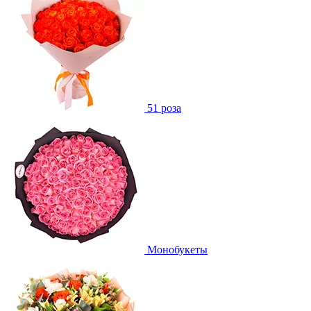
51 роза
Монобукеты