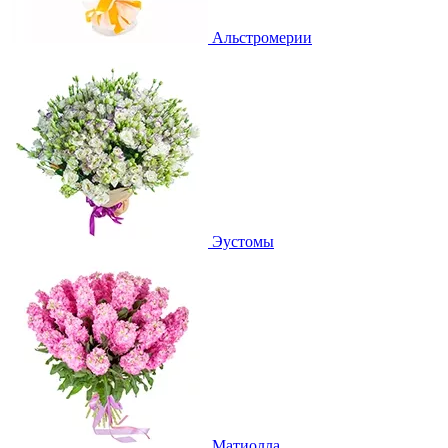
Альстромерии
Эустомы
Матиолла