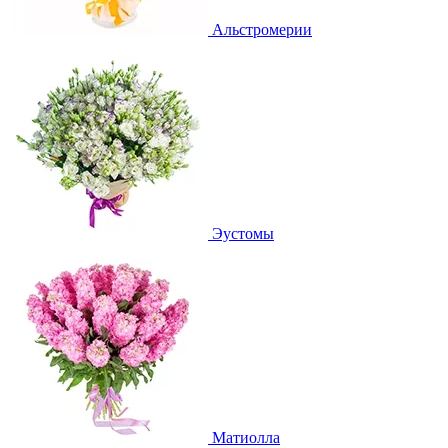
Альстромерии
Эустомы
Матиолла