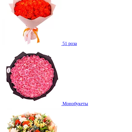
51 роза
Монобукеты