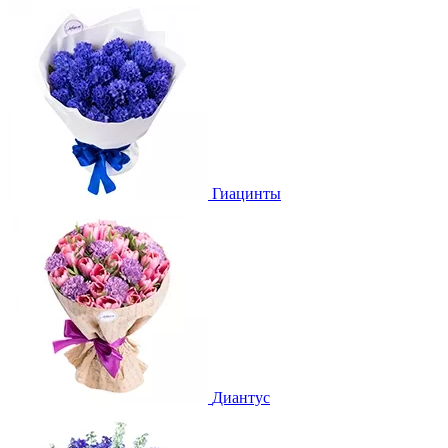
Гиацинты
Диантус