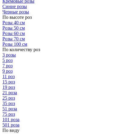
Кремовые розы
Синие розы
Черные розы
По высоте роз
Розы 40 см
Розы 50 см
Розы 60 см
Розы 70 см
Розы 100 см
По количеству роз
3 розы
5 роз
7 роз
9 роз
11 роз
15 роз
19 роз
21 роза
25 роз
35 роз
51 роза
75 роз
101 роза
501 роза
По виду