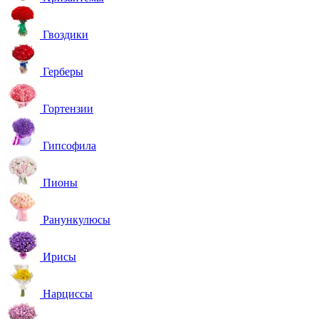
Гвоздики
Герберы
Гортензии
Гипсофила
Пионы
Ранункулюсы
Ирисы
Нарциссы