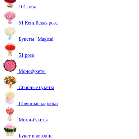
101 роза
51 Кенийская роза
Букеты "Magical"
51 роза
Монобукеты
Сборные букеты
Шляпные коробки
Мини-букеты
Букет в корзине