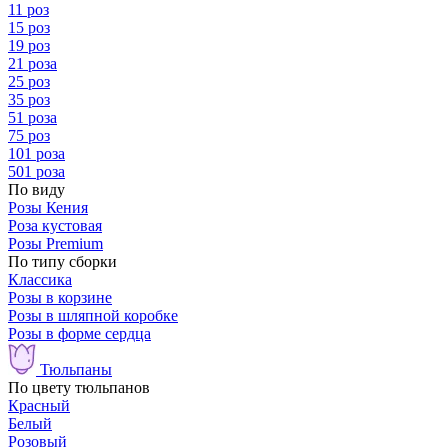
11 роз
15 роз
19 роз
21 роза
25 роз
35 роз
51 роза
75 роз
101 роза
501 роза
По виду
Розы Кения
Роза кустовая
Розы Premium
По типу сборки
Классика
Розы в корзине
Розы в шляпной коробке
Розы в форме сердца
Тюльпаны
По цвету тюльпанов
Красный
Белый
Розовый