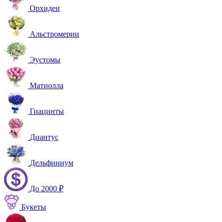
Орхидеи
Альстромерии
Эустомы
Матиолла
Гиацинты
Диантус
Дельфиниум
До 2000 ₽
Букеты