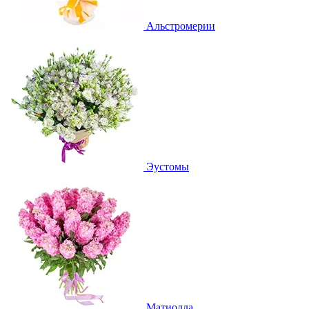
Альстромерии
Эустомы
Матиолла