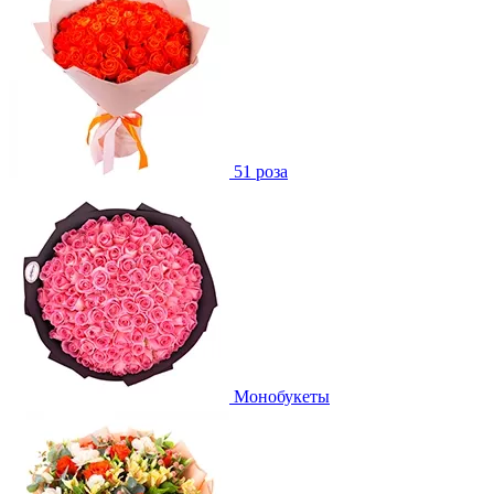
51 роза
Монобукеты