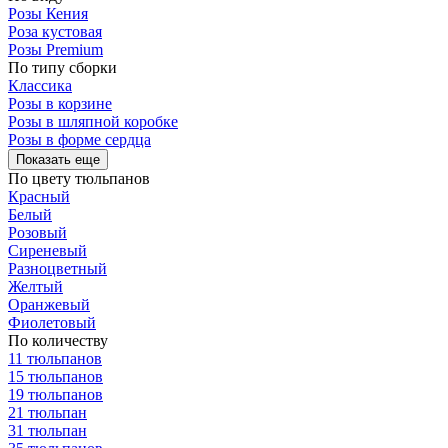
Розы Кения
Роза кустовая
Розы Premium
По типу сборки
Классика
Розы в корзине
Розы в шляпной коробке
Розы в форме сердца
Показать еще
По цвету тюльпанов
Красный
Белый
Розовый
Сиреневый
Разноцветный
Желтый
Оранжевый
Фиолетовый
По количеству
11 тюльпанов
15 тюльпанов
19 тюльпанов
21 тюльпан
31 тюльпан