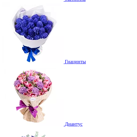
Гиацинты
Диантус