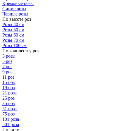
Кремовые розы
Синие розы
Черные розы
По высоте роз
Розы 40 см
Розы 50 см
Розы 60 см
Розы 70 см
Розы 100 см
По количеству роз
3 розы
5 роз
7 роз
9 роз
11 роз
15 роз
19 роз
21 роза
25 роз
35 роз
51 роза
75 роз
101 роза
501 роза
По виду