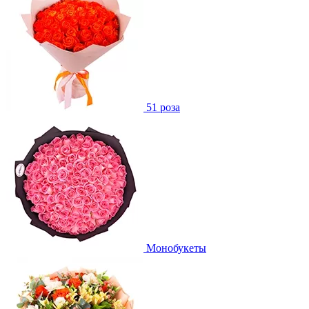
51 роза
Монобукеты