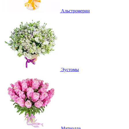
Альстромерии
Эустомы
Матиолла