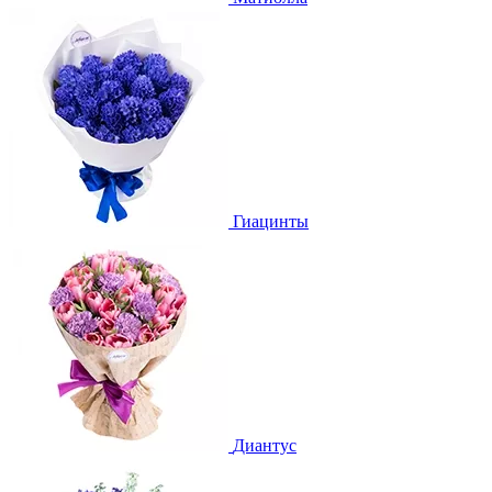
Гиацинты
Диантус