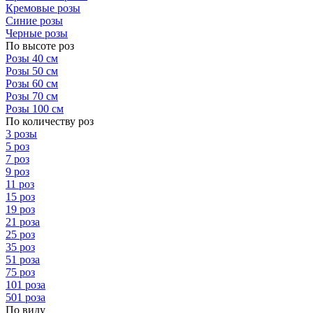
Кремовые розы
Синие розы
Черные розы
По высоте роз
Розы 40 см
Розы 50 см
Розы 60 см
Розы 70 см
Розы 100 см
По количеству роз
3 розы
5 роз
7 роз
9 роз
11 роз
15 роз
19 роз
21 роза
25 роз
35 роз
51 роза
75 роз
101 роза
501 роза
По виду