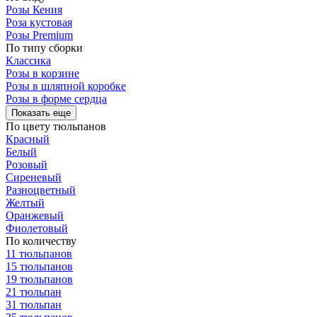
Розы Кения
Роза кустовая
Розы Premium
По типу сборки
Классика
Розы в корзине
Розы в шляпной коробке
Розы в форме сердца
Показать еще
По цвету тюльпанов
Красный
Белый
Розовый
Сиреневый
Разноцветный
Желтый
Оранжевый
Фиолетовый
По количеству
11 тюльпанов
15 тюльпанов
19 тюльпанов
21 тюльпан
31 тюльпан