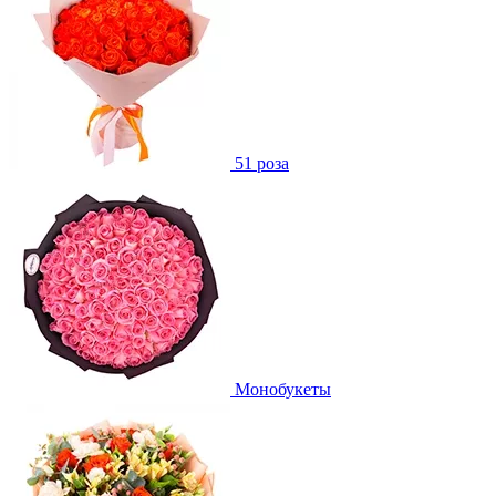
51 роза
Монобукеты