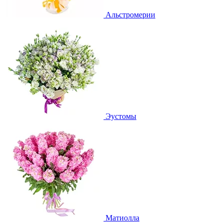
Альстромерии
Эустомы
Матиолла