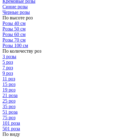
Кремовые розы
Синие розы
Черные розы
По высоте роз
Розы 40 см
Розы 50 см
Розы 60 см
Розы 70 см
Розы 100 см
По количеству роз
3 розы
5 роз
7 роз
9 роз
11 роз
15 роз
19 роз
21 роза
25 роз
35 роз
51 роза
75 роз
101 роза
501 роза
По виду