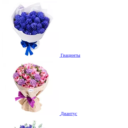
Гиацинты
Диантус