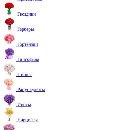
Гвоздики
Герберы
Гортензии
Гипсофила
Пионы
Ранункулюсы
Ирисы
Нарциссы