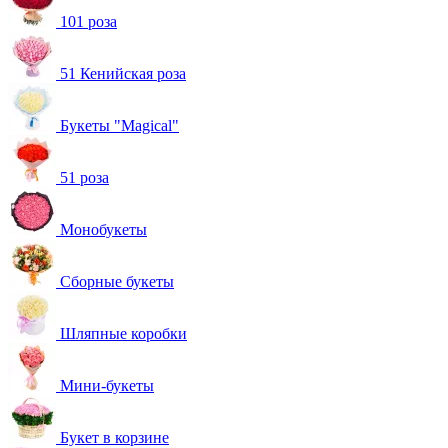
101 роза
51 Кенийская роза
Букеты "Magical"
51 роза
Монобукеты
Сборные букеты
Шляпные коробки
Мини-букеты
Букет в корзине