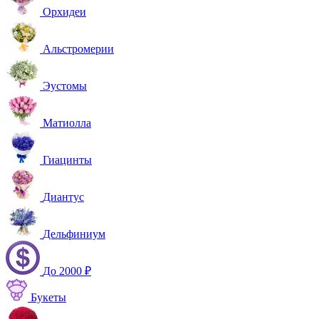
Орхидеи
Альстромерии
Эустомы
Матиолла
Гиацинты
Диантус
Дельфиниум
До 2000 ₽
Букеты