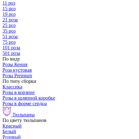
11 роз
15 роз
19 роз
21 роза
25 роз
35 роз
51 роза
75 роз
101 роза
501 роза
По виду
Розы Кения
Роза кустовая
Розы Premium
По типу сборки
Классика
Розы в корзине
Розы в шляпной коробке
Розы в форме сердца
Тюльпаны
По цвету тюльпанов
Красный
Белый
Розовый