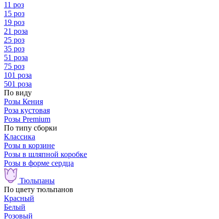
11 роз
15 роз
19 роз
21 роза
25 роз
35 роз
51 роза
75 роз
101 роза
501 роза
По виду
Розы Кения
Роза кустовая
Розы Premium
По типу сборки
Классика
Розы в корзине
Розы в шляпной коробке
Розы в форме сердца
Тюльпаны
По цвету тюльпанов
Красный
Белый
Розовый