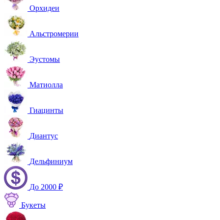
Орхидеи
Альстромерии
Эустомы
Матиолла
Гиацинты
Диантус
Дельфиниум
До 2000 ₽
Букеты