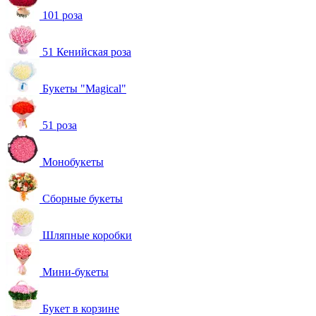
101 роза
51 Кенийская роза
Букеты "Magical"
51 роза
Монобукеты
Сборные букеты
Шляпные коробки
Мини-букеты
Букет в корзине