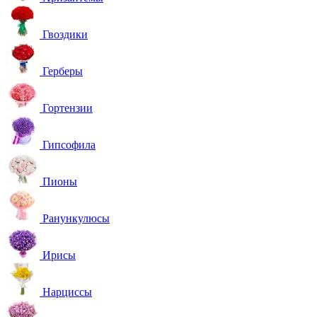
Гвоздики
Герберы
Гортензии
Гипсофила
Пионы
Ранункулюсы
Ирисы
Нарциссы