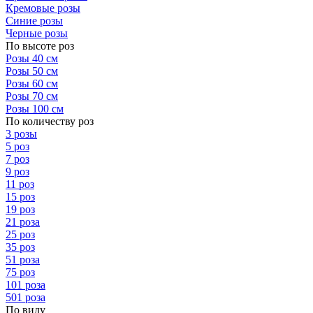
Кремовые розы
Синие розы
Черные розы
По высоте роз
Розы 40 см
Розы 50 см
Розы 60 см
Розы 70 см
Розы 100 см
По количеству роз
3 розы
5 роз
7 роз
9 роз
11 роз
15 роз
19 роз
21 роза
25 роз
35 роз
51 роза
75 роз
101 роза
501 роза
По виду