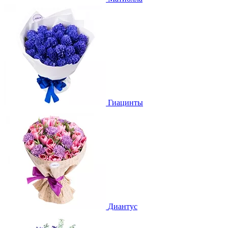
Гиацинты
Диантус