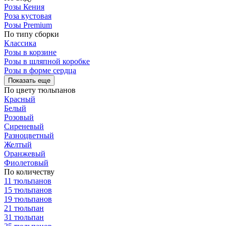
Розы Кения
Роза кустовая
Розы Premium
По типу сборки
Классика
Розы в корзине
Розы в шляпной коробке
Розы в форме сердца
Показать еще
По цвету тюльпанов
Красный
Белый
Розовый
Сиреневый
Разноцветный
Желтый
Оранжевый
Фиолетовый
По количеству
11 тюльпанов
15 тюльпанов
19 тюльпанов
21 тюльпан
31 тюльпан