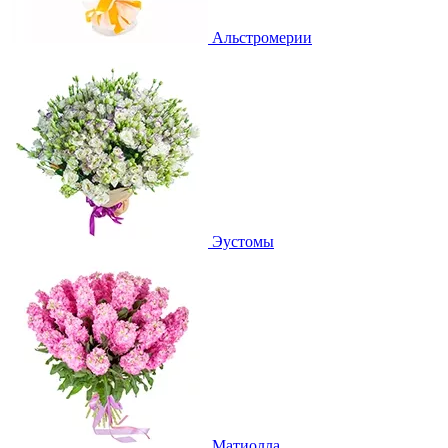
Альстромерии
Эустомы
Матиолла