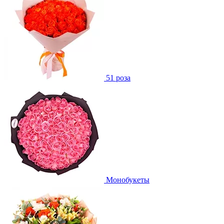
51 роза
Монобукеты