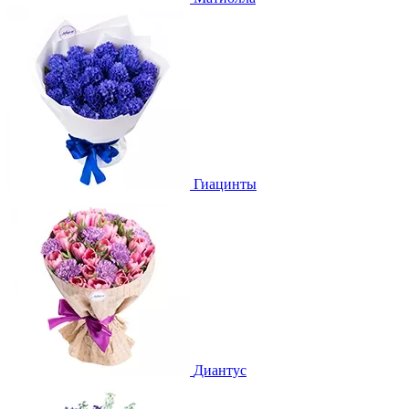
Гиацинты
Диантус