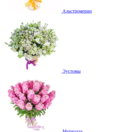
Альстромерии
Эустомы
Матиолла