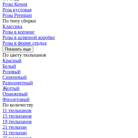
Розы Кения
Роза кустовая
Розы Premium
По типу сборки
Классика
Розы в корзине
Розы в шляпной коробке
Розы в форме сердца
Показать еще
По цвету тюльпанов
Красный
Белый
Розовый
Сиреневый
Разноцветный
Желтый
Оранжевый
Фиолетовый
По количеству
11 тюльпанов
15 тюльпанов
19 тюльпанов
21 тюльпан
31 тюльпан