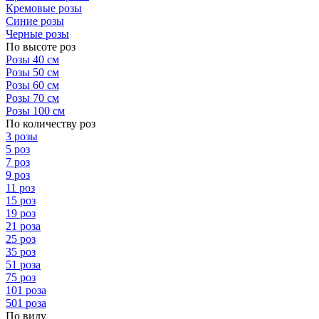
Кремовые розы
Синие розы
Черные розы
По высоте роз
Розы 40 см
Розы 50 см
Розы 60 см
Розы 70 см
Розы 100 см
По количеству роз
3 розы
5 роз
7 роз
9 роз
11 роз
15 роз
19 роз
21 роза
25 роз
35 роз
51 роза
75 роз
101 роза
501 роза
По виду