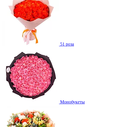
51 роза
Монобукеты