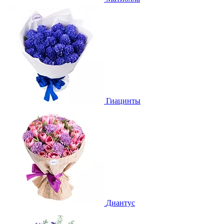
Гиацинты
Диантус