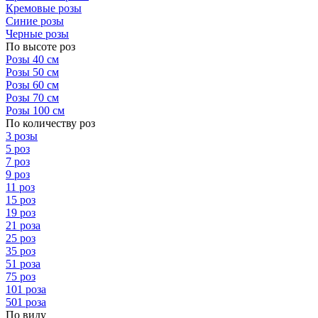
Кремовые розы
Синие розы
Черные розы
По высоте роз
Розы 40 см
Розы 50 см
Розы 60 см
Розы 70 см
Розы 100 см
По количеству роз
3 розы
5 роз
7 роз
9 роз
11 роз
15 роз
19 роз
21 роза
25 роз
35 роз
51 роза
75 роз
101 роза
501 роза
По виду