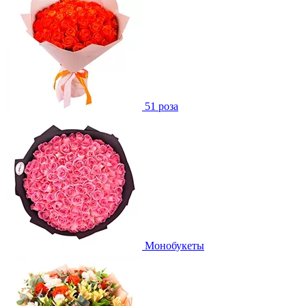
51 роза
Монобукеты