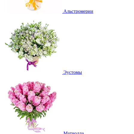
Альстромерии
Эустомы
Матиолла