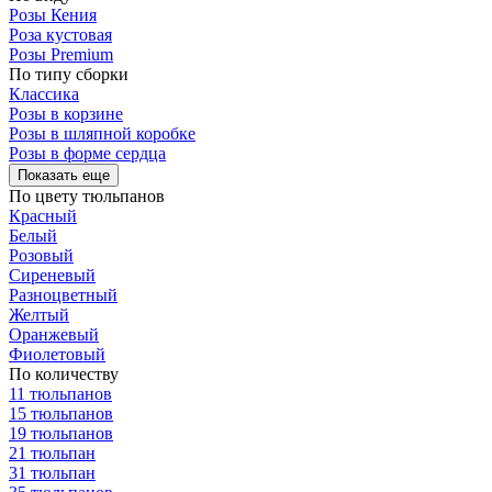
Розы Кения
Роза кустовая
Розы Premium
По типу сборки
Классика
Розы в корзине
Розы в шляпной коробке
Розы в форме сердца
Показать еще
По цвету тюльпанов
Красный
Белый
Розовый
Сиреневый
Разноцветный
Желтый
Оранжевый
Фиолетовый
По количеству
11 тюльпанов
15 тюльпанов
19 тюльпанов
21 тюльпан
31 тюльпан