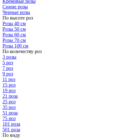
Кремовые розы
Синие розы
Черные розы
По высоте роз
Розы 40 см
Розы 50 см
Розы 60 см
Розы 70 см
Розы 100 см
По количеству роз
3 розы
5 роз
7 роз
9 роз
11 роз
15 роз
19 роз
21 роза
25 роз
35 роз
51 роза
75 роз
101 роза
501 роза
По виду