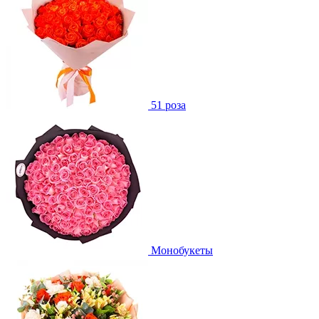
51 роза
Монобукеты