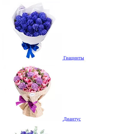
Гиацинты
Диантус