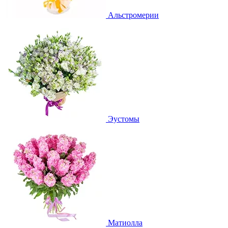
Альстромерии
Эустомы
Матиолла