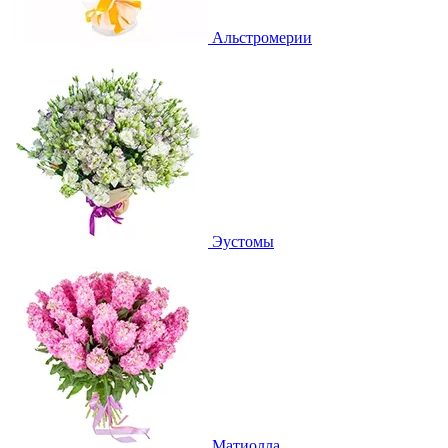
Альстромерии
Эустомы
Матиолла