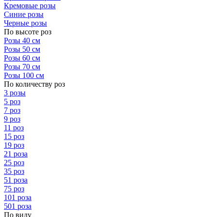
Кремовые розы
Синие розы
Черные розы
По высоте роз
Розы 40 см
Розы 50 см
Розы 60 см
Розы 70 см
Розы 100 см
По количеству роз
3 розы
5 роз
7 роз
9 роз
11 роз
15 роз
19 роз
21 роза
25 роз
35 роз
51 роза
75 роз
101 роза
501 роза
По виду