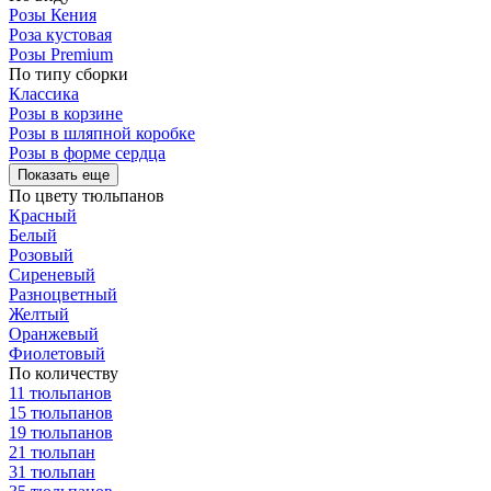
Розы Кения
Роза кустовая
Розы Premium
По типу сборки
Классика
Розы в корзине
Розы в шляпной коробке
Розы в форме сердца
Показать еще
По цвету тюльпанов
Красный
Белый
Розовый
Сиреневый
Разноцветный
Желтый
Оранжевый
Фиолетовый
По количеству
11 тюльпанов
15 тюльпанов
19 тюльпанов
21 тюльпан
31 тюльпан