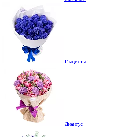
Гиацинты
Диантус