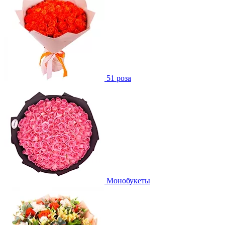
51 роза
Монобукеты