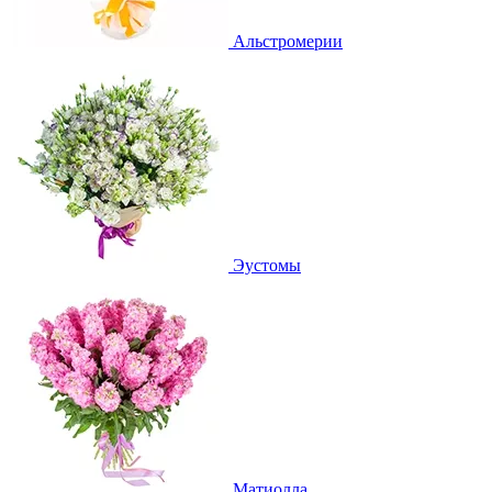
Альстромерии
Эустомы
Матиолла