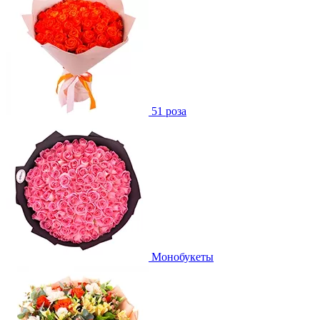
51 роза
Монобукеты