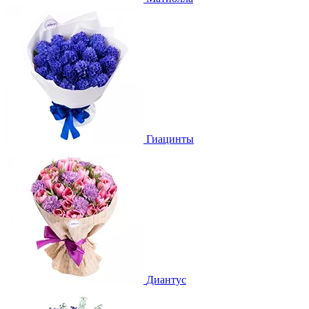
Гиацинты
Диантус