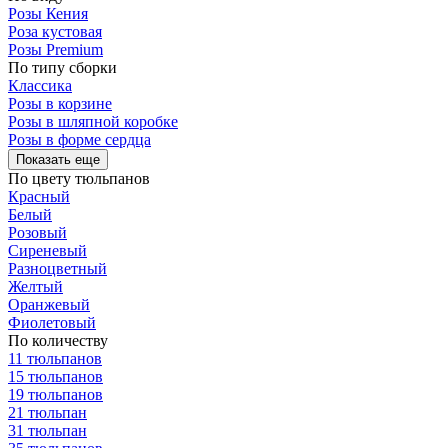
Розы Кения
Роза кустовая
Розы Premium
По типу сборки
Классика
Розы в корзине
Розы в шляпной коробке
Розы в форме сердца
Показать еще
По цвету тюльпанов
Красный
Белый
Розовый
Сиреневый
Разноцветный
Желтый
Оранжевый
Фиолетовый
По количеству
11 тюльпанов
15 тюльпанов
19 тюльпанов
21 тюльпан
31 тюльпан