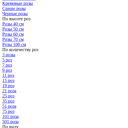
Кремовые розы
Синие розы
Черные розы
По высоте роз
Розы 40 см
Розы 50 см
Розы 60 см
Розы 70 см
Розы 100 см
По количеству роз
3 розы
5 роз
7 роз
9 роз
11 роз
15 роз
19 роз
21 роза
25 роз
35 роз
51 роза
75 роз
101 роза
501 роза
По виду