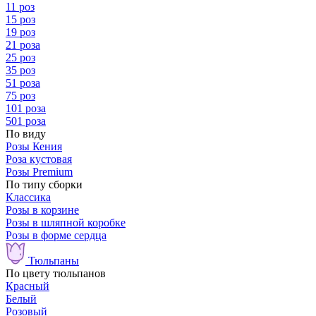
11 роз
15 роз
19 роз
21 роза
25 роз
35 роз
51 роза
75 роз
101 роза
501 роза
По виду
Розы Кения
Роза кустовая
Розы Premium
По типу сборки
Классика
Розы в корзине
Розы в шляпной коробке
Розы в форме сердца
Тюльпаны
По цвету тюльпанов
Красный
Белый
Розовый