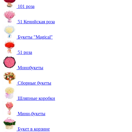
101 роза
51 Кенийская роза
Букеты "Magical"
51 роза
Монобукеты
Сборные букеты
Шляпные коробки
Мини-букеты
Букет в корзине