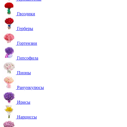
Гвоздики
Герберы
Гортензии
Гипсофила
Пионы
Ранункулюсы
Ирисы
Нарциссы