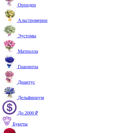
Орхидеи
Альстромерии
Эустомы
Матиолла
Гиацинты
Диантус
Дельфиниум
До 2000 ₽
Букеты