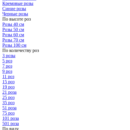
Кремовые розы
Синие розы
Черные розы
По высоте роз
Розы 40 см
Розы 50 см
Розы 60 см
Розы 70 см
Розы 100 см
По количеству роз
3 розы
5 роз
7 роз
9 роз
11 роз
15 роз
19 роз
21 роза
25 роз
35 роз
51 роза
75 роз
101 роза
501 роза
По виду