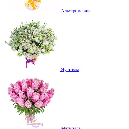
Альстромерии
Эустомы
Матиолла