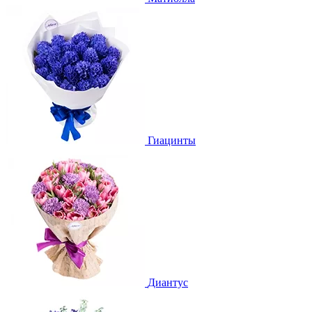
Гиацинты
Диантус