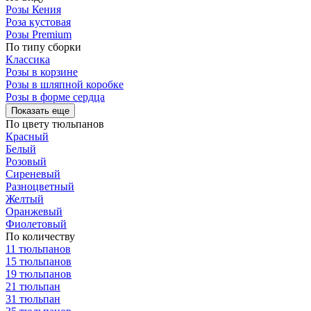
Розы Кения
Роза кустовая
Розы Premium
По типу сборки
Классика
Розы в корзине
Розы в шляпной коробке
Розы в форме сердца
Показать еще
По цвету тюльпанов
Красный
Белый
Розовый
Сиреневый
Разноцветный
Желтый
Оранжевый
Фиолетовый
По количеству
11 тюльпанов
15 тюльпанов
19 тюльпанов
21 тюльпан
31 тюльпан