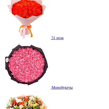
51 роза
Монобукеты