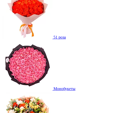
51 роза
Монобукеты