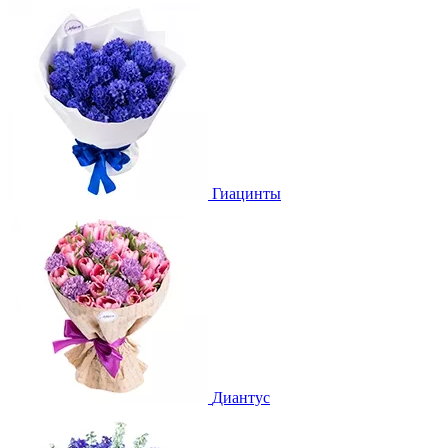
Гиацинты
Диантус