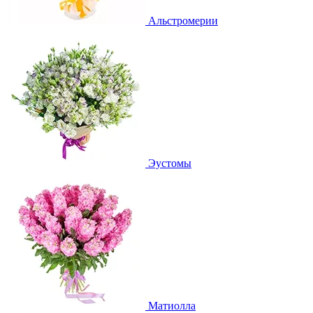
Альстромерии
Эустомы
Матиолла