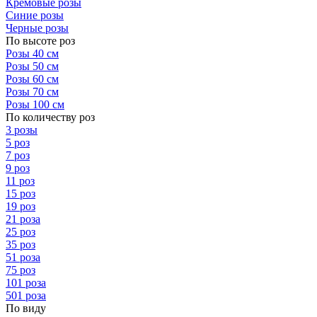
Кремовые розы
Синие розы
Черные розы
По высоте роз
Розы 40 см
Розы 50 см
Розы 60 см
Розы 70 см
Розы 100 см
По количеству роз
3 розы
5 роз
7 роз
9 роз
11 роз
15 роз
19 роз
21 роза
25 роз
35 роз
51 роза
75 роз
101 роза
501 роза
По виду