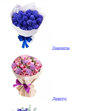
Гиацинты
Диантус