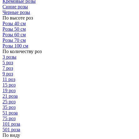
Кремовые розы
Синие розы
Черные розы
По высоте роз
Розы 40 см
Розы 50 см
Розы 60 см
Розы 70 см
Розы 100 см
По количеству роз
3 розы
5 роз
7 роз
9 роз
11 роз
15 роз
19 роз
21 роза
25 роз
35 роз
51 роза
75 роз
101 роза
501 роза
По виду