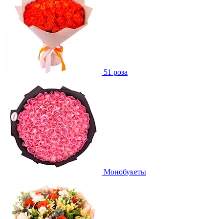
51 роза
Монобукеты