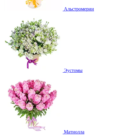
Альстромерии
Эустомы
Матиолла