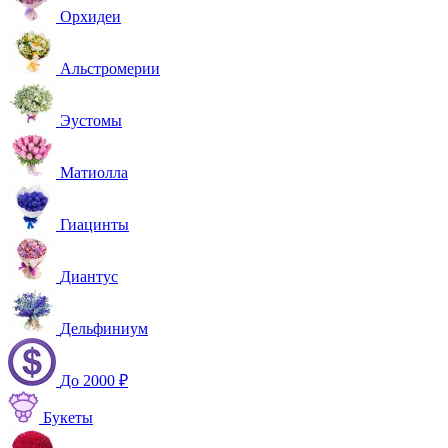
Орхидеи
Альстромерии
Эустомы
Матиолла
Гиацинты
Диантус
Дельфиниум
До 2000 ₽
Букеты