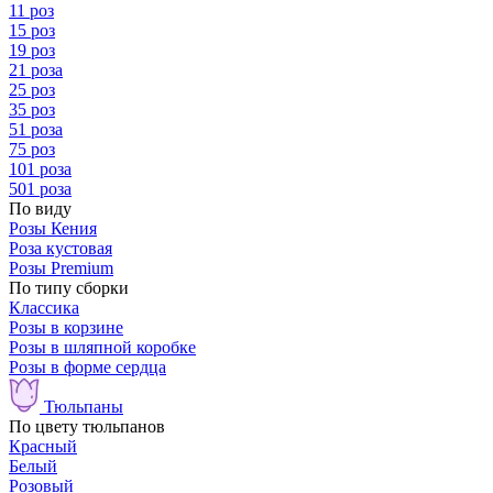
11 роз
15 роз
19 роз
21 роза
25 роз
35 роз
51 роза
75 роз
101 роза
501 роза
По виду
Розы Кения
Роза кустовая
Розы Premium
По типу сборки
Классика
Розы в корзине
Розы в шляпной коробке
Розы в форме сердца
Тюльпаны
По цвету тюльпанов
Красный
Белый
Розовый