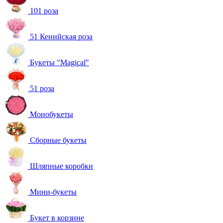
101 роза
51 Кенийская роза
Букеты "Magical"
51 роза
Монобукеты
Сборные букеты
Шляпные коробки
Мини-букеты
Букет в корзине