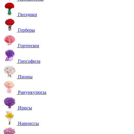
Гвоздики
Герберы
Гортензии
Гипсофила
Пионы
Ранункулюсы
Ирисы
Нарциссы