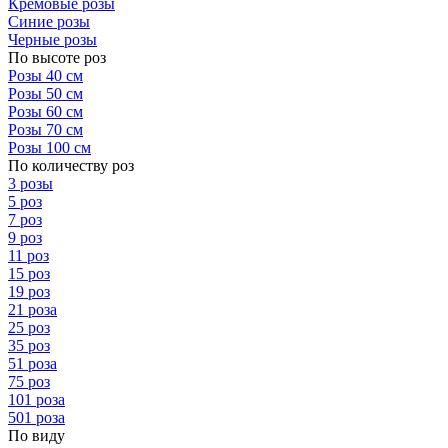
Кремовые розы
Синие розы
Черные розы
По высоте роз
Розы 40 см
Розы 50 см
Розы 60 см
Розы 70 см
Розы 100 см
По количеству роз
3 розы
5 роз
7 роз
9 роз
11 роз
15 роз
19 роз
21 роза
25 роз
35 роз
51 роза
75 роз
101 роза
501 роза
По виду