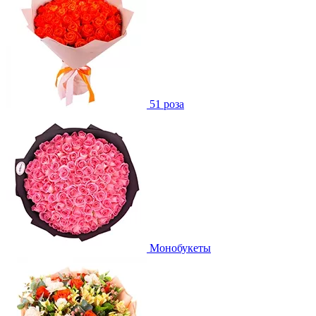
51 роза
Монобукеты