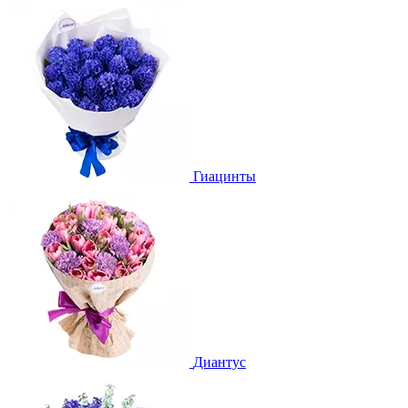
Гиацинты
Диантус