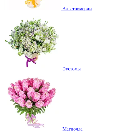
Альстромерии
Эустомы
Матиолла