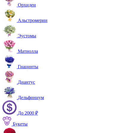
Орхидеи
Альстромерии
Эустомы
Матиолла
Гиацинты
Диантус
Дельфиниум
До 2000 ₽
Букеты