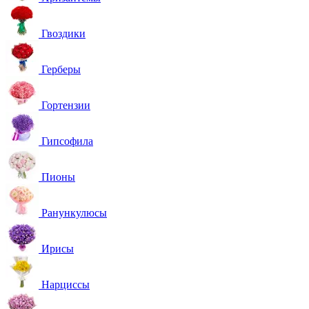
Гвоздики
Герберы
Гортензии
Гипсофила
Пионы
Ранункулюсы
Ирисы
Нарциссы