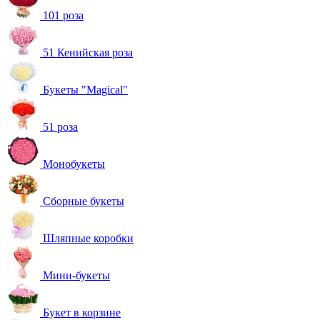
101 роза
51 Кенийская роза
Букеты "Magical"
51 роза
Монобукеты
Сборные букеты
Шляпные коробки
Мини-букеты
Букет в корзине