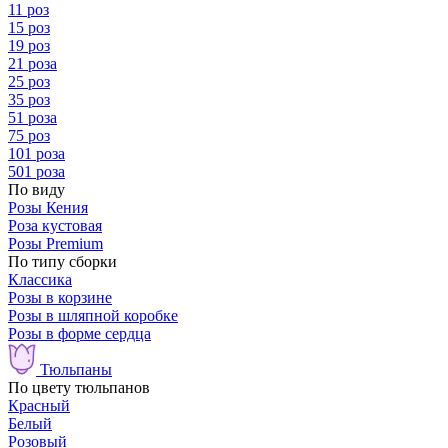
11 роз
15 роз
19 роз
21 роза
25 роз
35 роз
51 роза
75 роз
101 роза
501 роза
По виду
Розы Кения
Роза кустовая
Розы Premium
По типу сборки
Классика
Розы в корзине
Розы в шляпной коробке
Розы в форме сердца
Тюльпаны
По цвету тюльпанов
Красный
Белый
Розовый