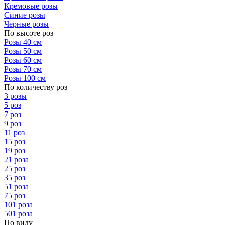
Кремовые розы
Синие розы
Черные розы
По высоте роз
Розы 40 см
Розы 50 см
Розы 60 см
Розы 70 см
Розы 100 см
По количеству роз
3 розы
5 роз
7 роз
9 роз
11 роз
15 роз
19 роз
21 роза
25 роз
35 роз
51 роза
75 роз
101 роза
501 роза
По виду