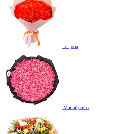
51 роза
Монобукеты