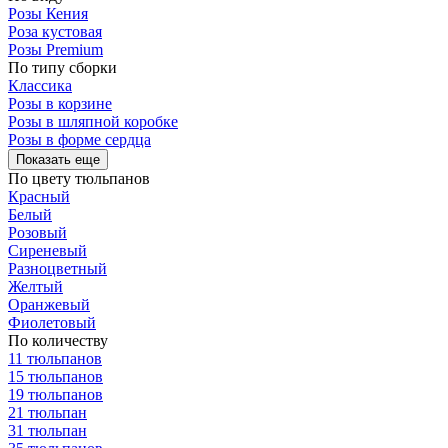
Розы Кения
Роза кустовая
Розы Premium
По типу сборки
Классика
Розы в корзине
Розы в шляпной коробке
Розы в форме сердца
Показать еще
По цвету тюльпанов
Красный
Белый
Розовый
Сиреневый
Разноцветный
Желтый
Оранжевый
Фиолетовый
По количеству
11 тюльпанов
15 тюльпанов
19 тюльпанов
21 тюльпан
31 тюльпан