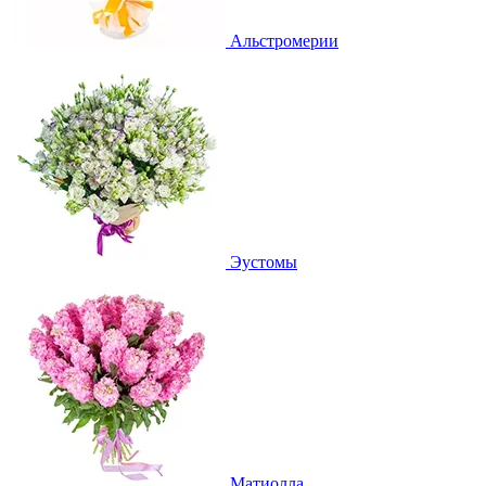
Альстромерии
Эустомы
Матиолла