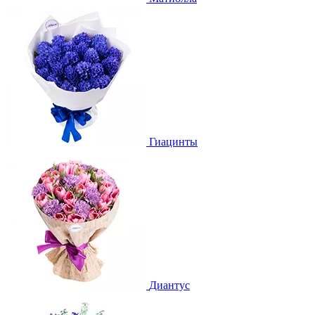
Гиацинты
Диантус