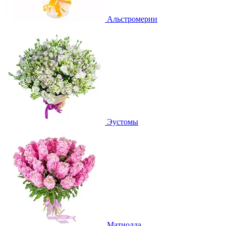
Альстромерии
Эустомы
Матиолла