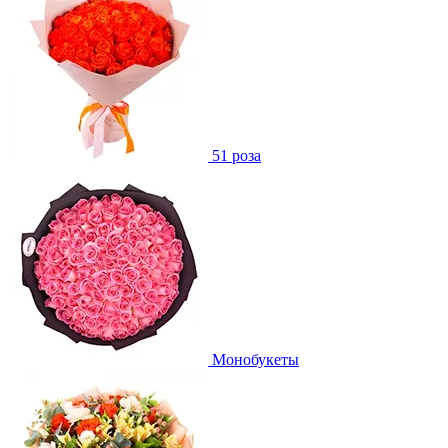
51 роза
Монобукеты