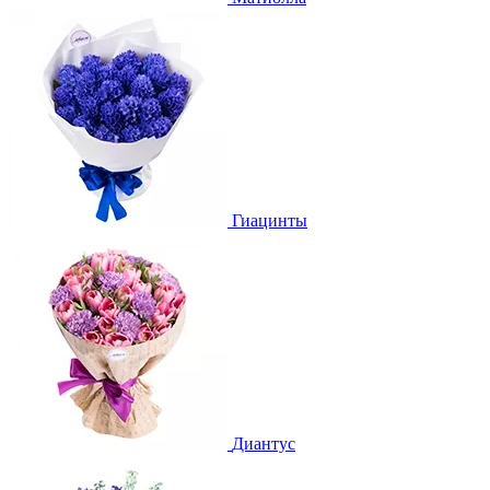
Гиацинты
Диантус