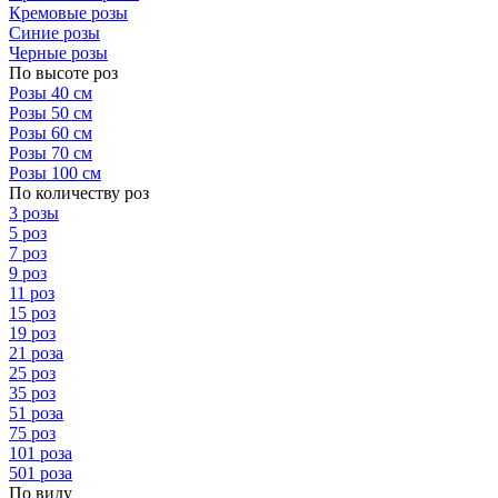
Кремовые розы
Синие розы
Черные розы
По высоте роз
Розы 40 см
Розы 50 см
Розы 60 см
Розы 70 см
Розы 100 см
По количеству роз
3 розы
5 роз
7 роз
9 роз
11 роз
15 роз
19 роз
21 роза
25 роз
35 роз
51 роза
75 роз
101 роза
501 роза
По виду