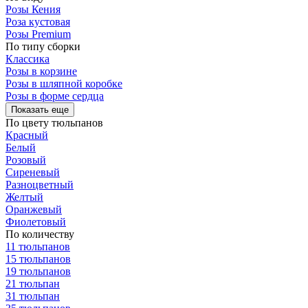
Розы Кения
Роза кустовая
Розы Premium
По типу сборки
Классика
Розы в корзине
Розы в шляпной коробке
Розы в форме сердца
Показать еще
По цвету тюльпанов
Красный
Белый
Розовый
Сиреневый
Разноцветный
Желтый
Оранжевый
Фиолетовый
По количеству
11 тюльпанов
15 тюльпанов
19 тюльпанов
21 тюльпан
31 тюльпан