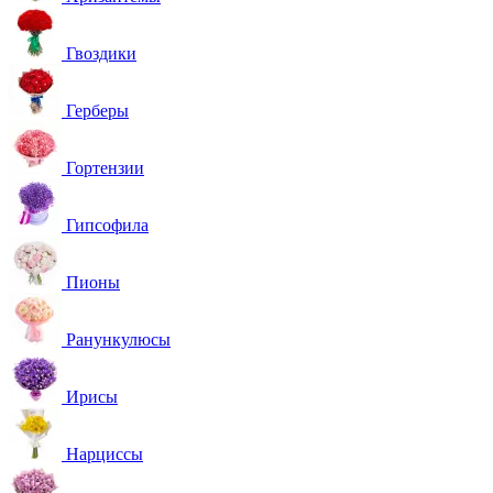
Гвоздики
Герберы
Гортензии
Гипсофила
Пионы
Ранункулюсы
Ирисы
Нарциссы