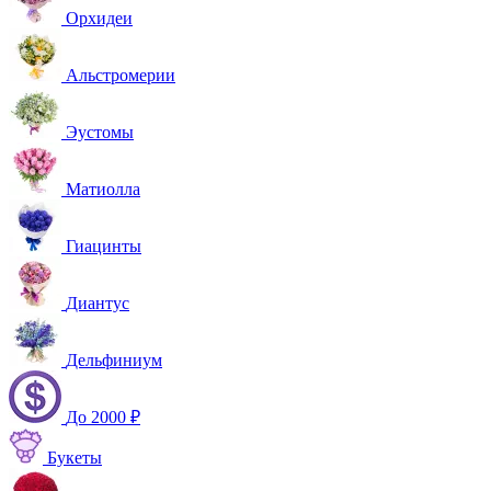
Орхидеи
Альстромерии
Эустомы
Матиолла
Гиацинты
Диантус
Дельфиниум
До 2000 ₽
Букеты