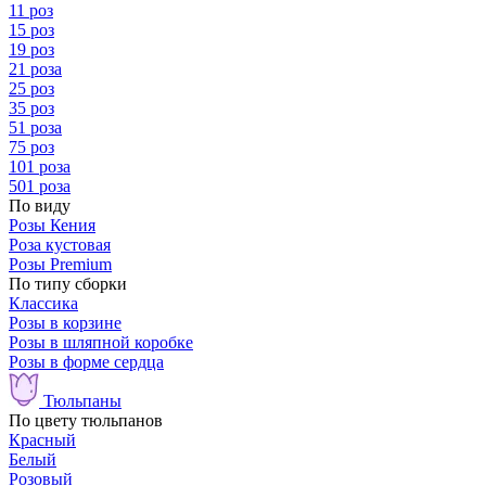
11 роз
15 роз
19 роз
21 роза
25 роз
35 роз
51 роза
75 роз
101 роза
501 роза
По виду
Розы Кения
Роза кустовая
Розы Premium
По типу сборки
Классика
Розы в корзине
Розы в шляпной коробке
Розы в форме сердца
Тюльпаны
По цвету тюльпанов
Красный
Белый
Розовый