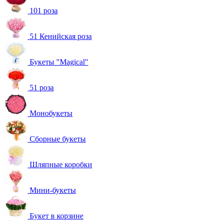
101 роза
51 Кенийская роза
Букеты "Magical"
51 роза
Монобукеты
Сборные букеты
Шляпные коробки
Мини-букеты
Букет в корзине