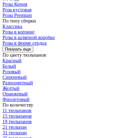
Розы Кения
Роза кустовая
Розы Premium
По типу сборки
Классика
Розы в корзине
Розы в шляпной коробке
Розы в форме сердца
Показать еще
По цвету тюльпанов
Красный
Белый
Розовый
Сиреневый
Разноцветный
Желтый
Оранжевый
Фиолетовый
По количеству
11 тюльпанов
15 тюльпанов
19 тюльпанов
21 тюльпан
31 тюльпан