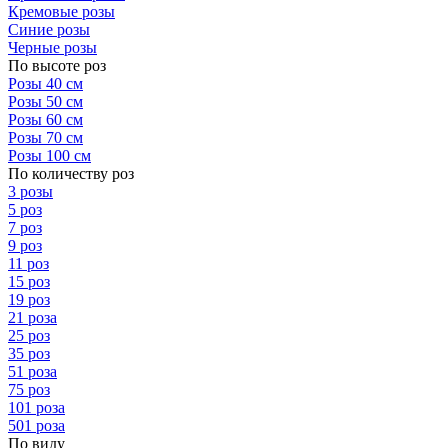
Кремовые розы
Синие розы
Черные розы
По высоте роз
Розы 40 см
Розы 50 см
Розы 60 см
Розы 70 см
Розы 100 см
По количеству роз
3 розы
5 роз
7 роз
9 роз
11 роз
15 роз
19 роз
21 роза
25 роз
35 роз
51 роза
75 роз
101 роза
501 роза
По виду