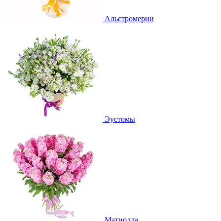
Альстромерии
Эустомы
Матиолла