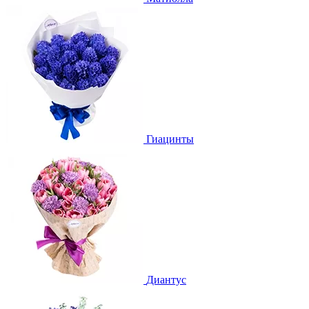
Гиацинты
Диантус