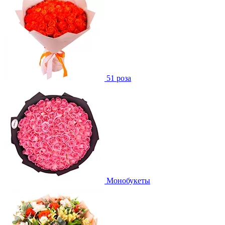
51 роза
Монобукеты