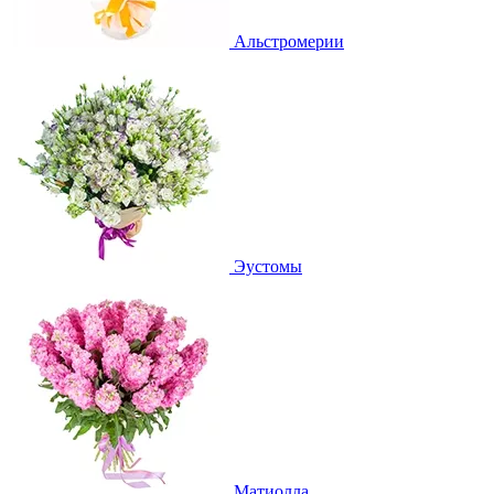
Альстромерии
Эустомы
Матиолла