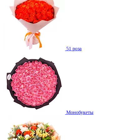
51 роза
Монобукеты