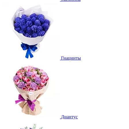
Гиацинты
Диантус