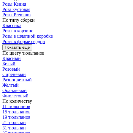
Розы Кения
Роза кустовая
Розы Premium
По типу сборки
Классика
Розы в корзине
Розы в шляпной коробке
Розы в форме сердца
Показать еще
По цвету тюльпанов
Красный
Белый
Розовый
Сиреневый
Разноцветный
Желтый
Оранжевый
Фиолетовый
По количеству
11 тюльпанов
15 тюльпанов
19 тюльпанов
21 тюльпан
31 тюльпан