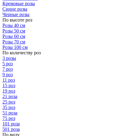
Кремовые розы
Синие розы
Черные розы
По высоте роз
Розы 40 см
Розы 50 см
Розы 60 см
Розы 70 см
Розы 100 см
По количеству роз
3 розы
5 роз
7 роз
9 роз
11 роз
15 роз
19 роз
21 роза
25 роз
35 роз
51 роза
75 роз
101 роза
501 роза
По виду