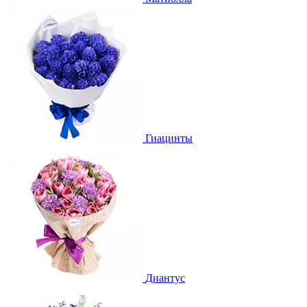
Гиацинты
Диантус