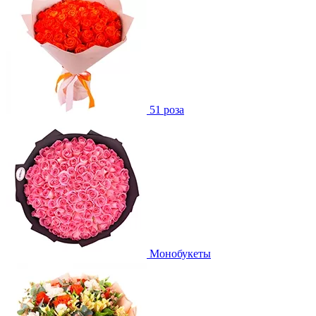
51 роза
Монобукеты