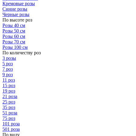
Кремовые розы
Синие розы
Черные розы
По высоте роз
Розы 40 см
Розы 50 см
Розы 60 см
Розы 70 см
Розы 100 см
По количеству роз
3 розы
5 роз
7 роз
9 роз
11 роз
15 роз
19 роз
21 роза
25 роз
35 роз
51 роза
75 роз
101 роза
501 роза
По виду