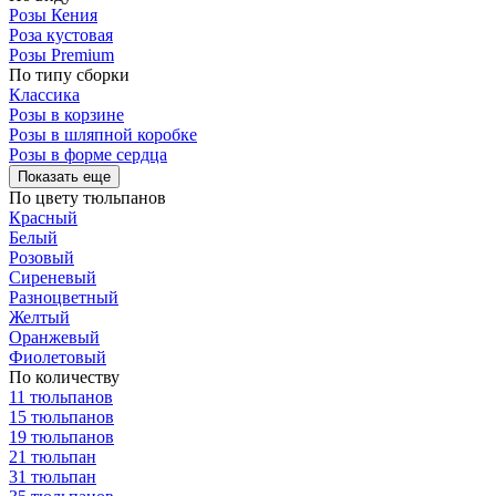
Розы Кения
Роза кустовая
Розы Premium
По типу сборки
Классика
Розы в корзине
Розы в шляпной коробке
Розы в форме сердца
Показать еще
По цвету тюльпанов
Красный
Белый
Розовый
Сиреневый
Разноцветный
Желтый
Оранжевый
Фиолетовый
По количеству
11 тюльпанов
15 тюльпанов
19 тюльпанов
21 тюльпан
31 тюльпан