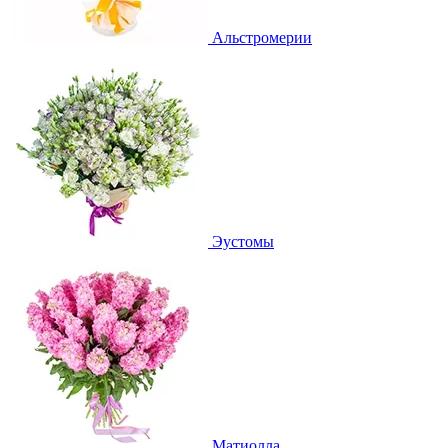
Альстромерии
Эустомы
Матиолла