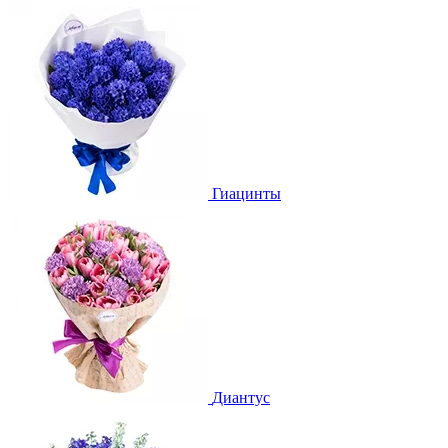
Гиацинты
Диантус