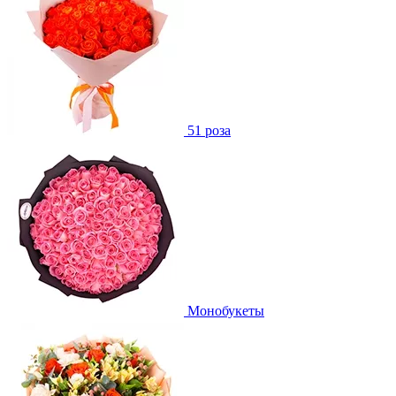
51 роза
Монобукеты