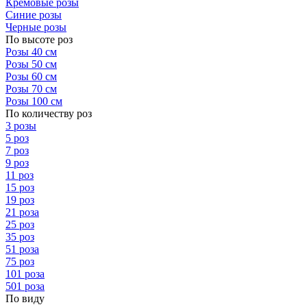
Кремовые розы
Синие розы
Черные розы
По высоте роз
Розы 40 см
Розы 50 см
Розы 60 см
Розы 70 см
Розы 100 см
По количеству роз
3 розы
5 роз
7 роз
9 роз
11 роз
15 роз
19 роз
21 роза
25 роз
35 роз
51 роза
75 роз
101 роза
501 роза
По виду