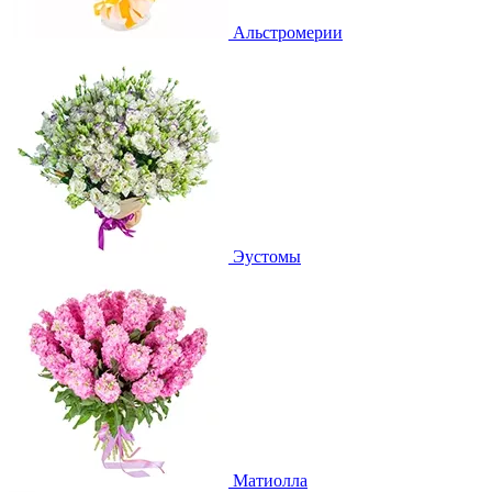
Альстромерии
Эустомы
Матиолла