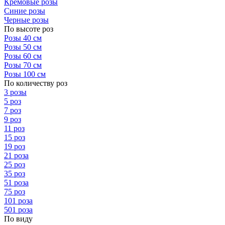
Кремовые розы
Синие розы
Черные розы
По высоте роз
Розы 40 см
Розы 50 см
Розы 60 см
Розы 70 см
Розы 100 см
По количеству роз
3 розы
5 роз
7 роз
9 роз
11 роз
15 роз
19 роз
21 роза
25 роз
35 роз
51 роза
75 роз
101 роза
501 роза
По виду