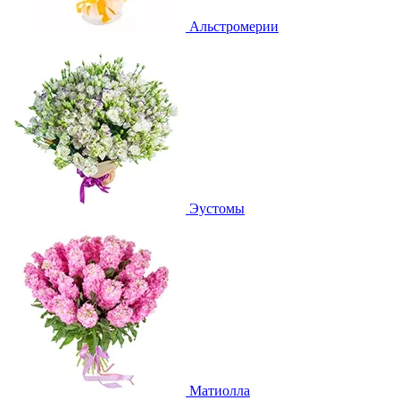
Альстромерии
Эустомы
Матиолла