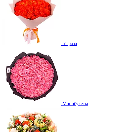
51 роза
Монобукеты