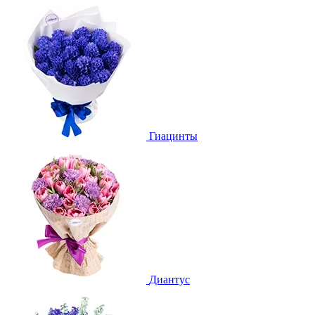
Гиацинты
Диантус