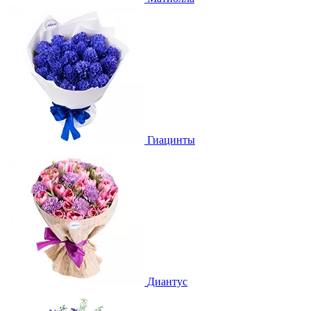
Гиацинты
Диантус