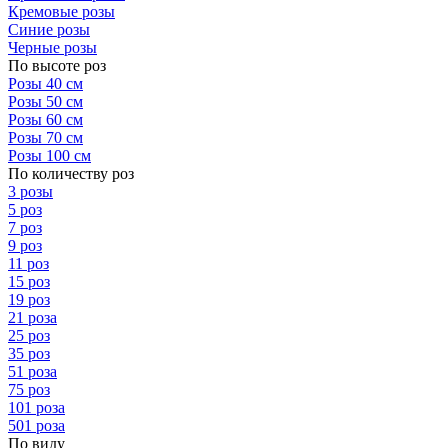
Кремовые розы
Синие розы
Черные розы
По высоте роз
Розы 40 см
Розы 50 см
Розы 60 см
Розы 70 см
Розы 100 см
По количеству роз
3 розы
5 роз
7 роз
9 роз
11 роз
15 роз
19 роз
21 роза
25 роз
35 роз
51 роза
75 роз
101 роза
501 роза
По виду