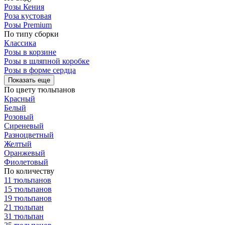
Розы Кения
Роза кустовая
Розы Premium
По типу сборки
Классика
Розы в корзине
Розы в шляпной коробке
Розы в форме сердца
Показать еще
По цвету тюльпанов
Красный
Белый
Розовый
Сиреневый
Разноцветный
Желтый
Оранжевый
Фиолетовый
По количеству
11 тюльпанов
15 тюльпанов
19 тюльпанов
21 тюльпан
31 тюльпан