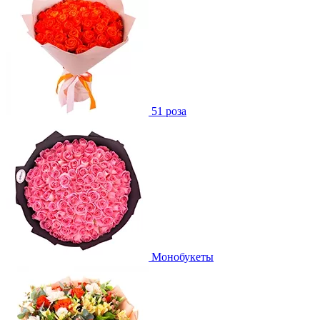
51 роза
Монобукеты