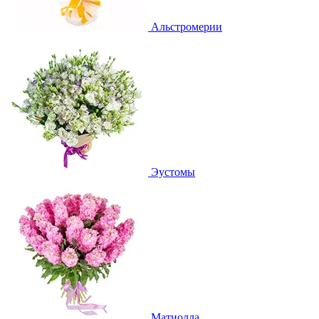
Альстромерии
Эустомы
Матиолла