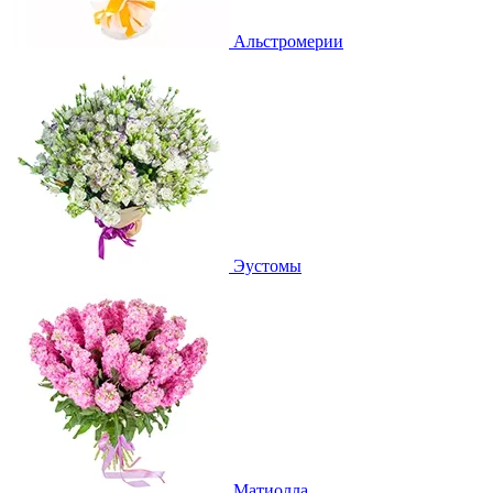
Альстромерии
Эустомы
Матиолла