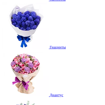
Гиацинты
Диантус