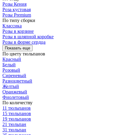
Розы Кения
Роза кустовая
Розы Premium
По типу сборки
Классика
Розы в корзине
Розы в шляпной коробке
Розы в форме сердца
Показать еще
По цвету тюльпанов
Красный
Белый
Розовый
Сиреневый
Разноцветный
Желтый
Оранжевый
Фиолетовый
По количеству
11 тюльпанов
15 тюльпанов
19 тюльпанов
21 тюльпан
31 тюльпан