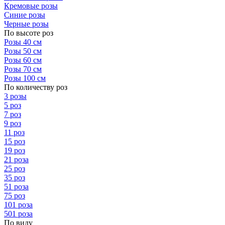
Кремовые розы
Синие розы
Черные розы
По высоте роз
Розы 40 см
Розы 50 см
Розы 60 см
Розы 70 см
Розы 100 см
По количеству роз
3 розы
5 роз
7 роз
9 роз
11 роз
15 роз
19 роз
21 роза
25 роз
35 роз
51 роза
75 роз
101 роза
501 роза
По виду