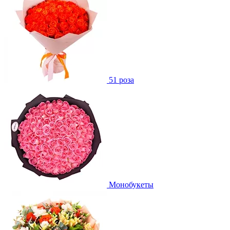
51 роза
Монобукеты