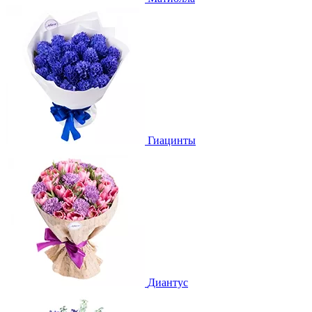
Гиацинты
Диантус