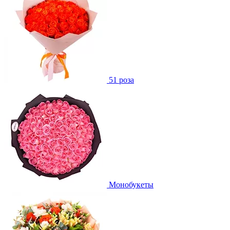
51 роза
Монобукеты