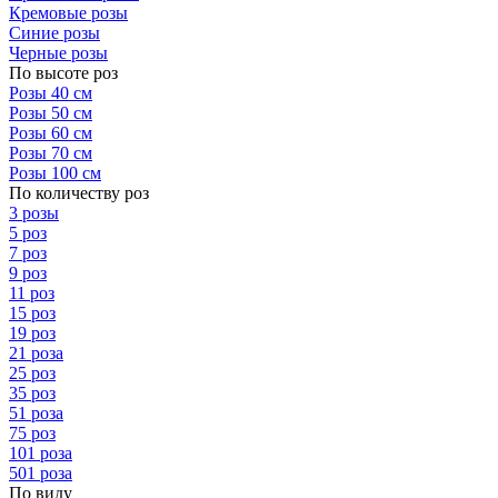
Кремовые розы
Синие розы
Черные розы
По высоте роз
Розы 40 см
Розы 50 см
Розы 60 см
Розы 70 см
Розы 100 см
По количеству роз
3 розы
5 роз
7 роз
9 роз
11 роз
15 роз
19 роз
21 роза
25 роз
35 роз
51 роза
75 роз
101 роза
501 роза
По виду