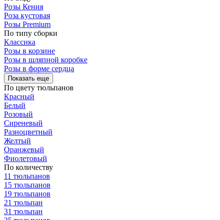
Розы Кения
Роза кустовая
Розы Premium
По типу сборки
Классика
Розы в корзине
Розы в шляпной коробке
Розы в форме сердца
Показать еще
По цвету тюльпанов
Красный
Белый
Розовый
Сиреневый
Разноцветный
Желтый
Оранжевый
Фиолетовый
По количеству
11 тюльпанов
15 тюльпанов
19 тюльпанов
21 тюльпан
31 тюльпан