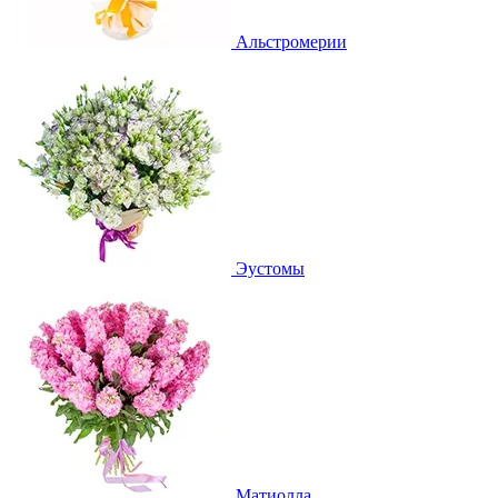
Альстромерии
Эустомы
Матиолла