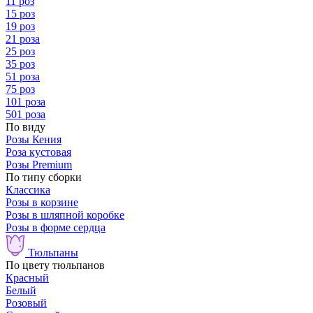
11 роз
15 роз
19 роз
21 роза
25 роз
35 роз
51 роза
75 роз
101 роза
501 роза
По виду
Розы Кения
Роза кустовая
Розы Premium
По типу сборки
Классика
Розы в корзине
Розы в шляпной коробке
Розы в форме сердца
Тюльпаны
По цвету тюльпанов
Красный
Белый
Розовый