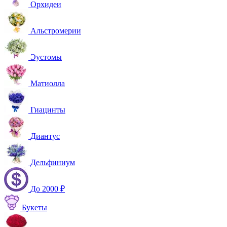
Орхидеи
Альстромерии
Эустомы
Матиолла
Гиацинты
Диантус
Дельфиниум
До 2000 ₽
Букеты