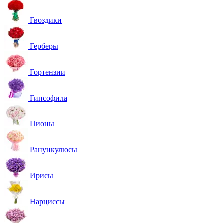
Гвоздики
Герберы
Гортензии
Гипсофила
Пионы
Ранункулюсы
Ирисы
Нарциссы