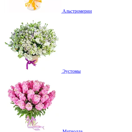
Альстромерии
Эустомы
Матиолла