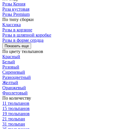
Розы Кения
Роза кустовая
Розы Premium
По типу сборки
Классика
Розы в корзине
Розы в шляпной коробке
Розы в форме сердца
Показать еще
По цвету тюльпанов
Красный
Белый
Розовый
Сиреневый
Разноцветный
Желтый
Оранжевый
Фиолетовый
По количеству
11 тюльпанов
15 тюльпанов
19 тюльпанов
21 тюльпан
31 тюльпан