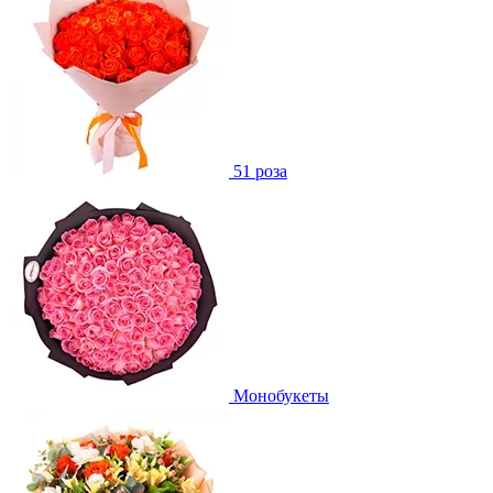
51 роза
Монобукеты