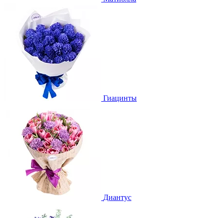
Гиацинты
Диантус