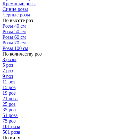
Кремовые розы
Синие розы
Черные розы
По высоте роз
Розы 40 см
Розы 50 см
Розы 60 см
Розы 70 см
Розы 100 см
По количеству роз
3 розы
5 роз
7 роз
9 роз
11 роз
15 роз
19 роз
21 роза
25 роз
35 роз
51 роза
75 роз
101 роза
501 роза
По виду