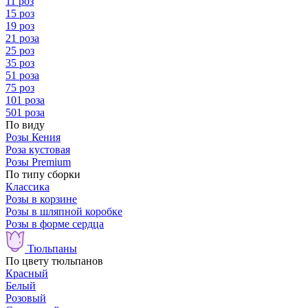
11 роз
15 роз
19 роз
21 роза
25 роз
35 роз
51 роза
75 роз
101 роза
501 роза
По виду
Розы Кения
Роза кустовая
Розы Premium
По типу сборки
Классика
Розы в корзине
Розы в шляпной коробке
Розы в форме сердца
Тюльпаны
По цвету тюльпанов
Красный
Белый
Розовый