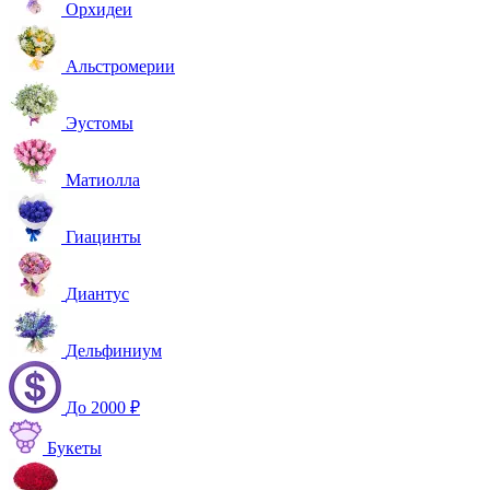
Орхидеи
Альстромерии
Эустомы
Матиолла
Гиацинты
Диантус
Дельфиниум
До 2000 ₽
Букеты