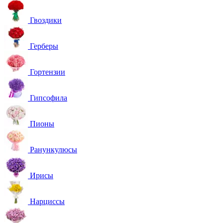
Гвоздики
Герберы
Гортензии
Гипсофила
Пионы
Ранункулюсы
Ирисы
Нарциссы