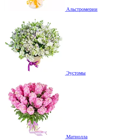
Альстромерии
Эустомы
Матиолла