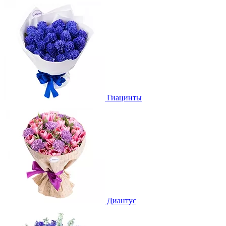
Гиацинты
Диантус