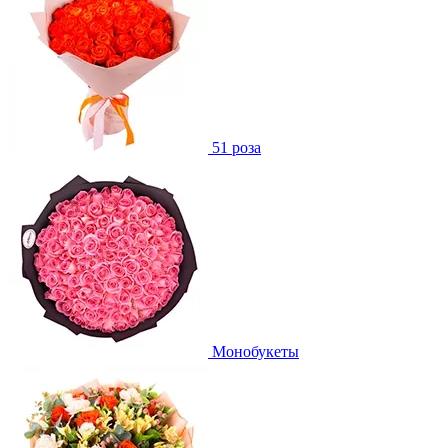
51 роза
Монобукеты