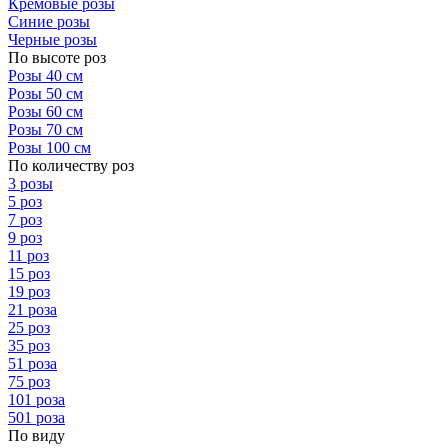
Кремовые розы
Синие розы
Черные розы
По высоте роз
Розы 40 см
Розы 50 см
Розы 60 см
Розы 70 см
Розы 100 см
По количеству роз
3 розы
5 роз
7 роз
9 роз
11 роз
15 роз
19 роз
21 роза
25 роз
35 роз
51 роза
75 роз
101 роза
501 роза
По виду