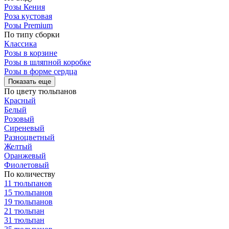
Розы Кения
Роза кустовая
Розы Premium
По типу сборки
Классика
Розы в корзине
Розы в шляпной коробке
Розы в форме сердца
Показать еще
По цвету тюльпанов
Красный
Белый
Розовый
Сиреневый
Разноцветный
Желтый
Оранжевый
Фиолетовый
По количеству
11 тюльпанов
15 тюльпанов
19 тюльпанов
21 тюльпан
31 тюльпан