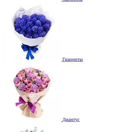
Гиацинты
Диантус