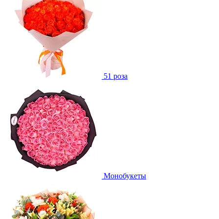
51 роза
Монобукеты