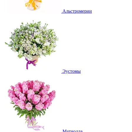
Альстромерии
Эустомы
Матиолла