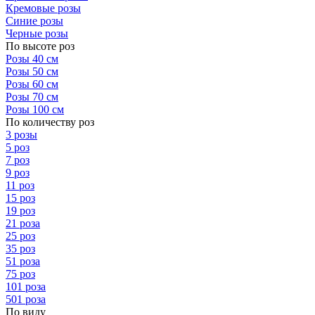
Кремовые розы
Синие розы
Черные розы
По высоте роз
Розы 40 см
Розы 50 см
Розы 60 см
Розы 70 см
Розы 100 см
По количеству роз
3 розы
5 роз
7 роз
9 роз
11 роз
15 роз
19 роз
21 роза
25 роз
35 роз
51 роза
75 роз
101 роза
501 роза
По виду