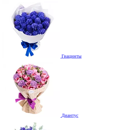
Гиацинты
Диантус