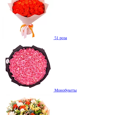
51 роза
Монобукеты