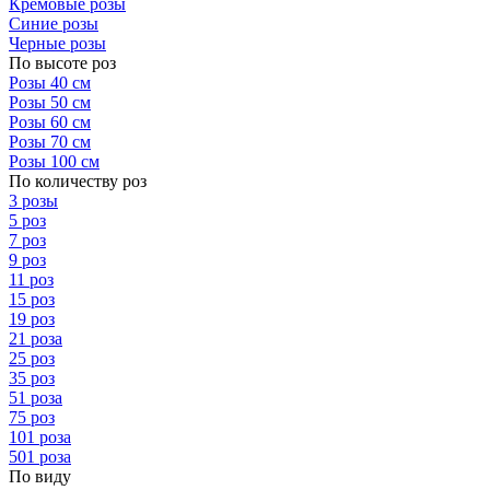
Кремовые розы
Синие розы
Черные розы
По высоте роз
Розы 40 см
Розы 50 см
Розы 60 см
Розы 70 см
Розы 100 см
По количеству роз
3 розы
5 роз
7 роз
9 роз
11 роз
15 роз
19 роз
21 роза
25 роз
35 роз
51 роза
75 роз
101 роза
501 роза
По виду