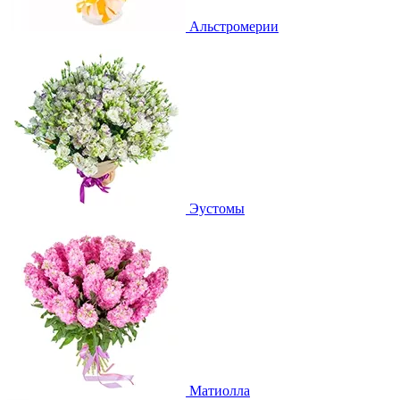
Альстромерии
Эустомы
Матиолла