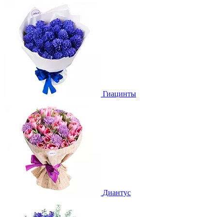
Гиацинты
Диантус