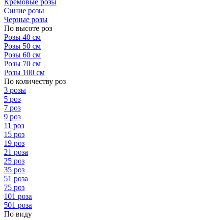
Кремовые розы
Синие розы
Черные розы
По высоте роз
Розы 40 см
Розы 50 см
Розы 60 см
Розы 70 см
Розы 100 см
По количеству роз
3 розы
5 роз
7 роз
9 роз
11 роз
15 роз
19 роз
21 роза
25 роз
35 роз
51 роза
75 роз
101 роза
501 роза
По виду