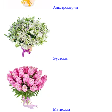
Альстромерии
Эустомы
Матиолла