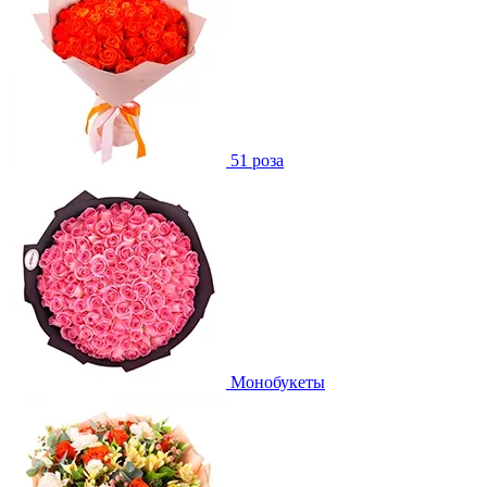
51 роза
Монобукеты