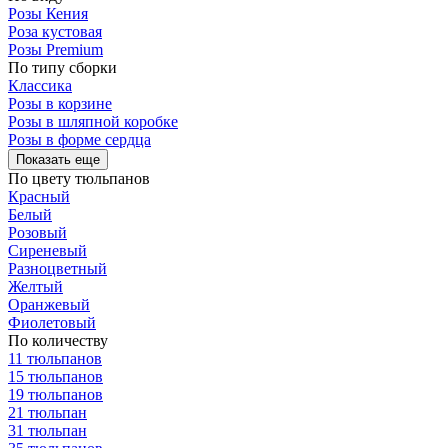
Розы Кения
Роза кустовая
Розы Premium
По типу сборки
Классика
Розы в корзине
Розы в шляпной коробке
Розы в форме сердца
Показать еще
По цвету тюльпанов
Красный
Белый
Розовый
Сиреневый
Разноцветный
Желтый
Оранжевый
Фиолетовый
По количеству
11 тюльпанов
15 тюльпанов
19 тюльпанов
21 тюльпан
31 тюльпан