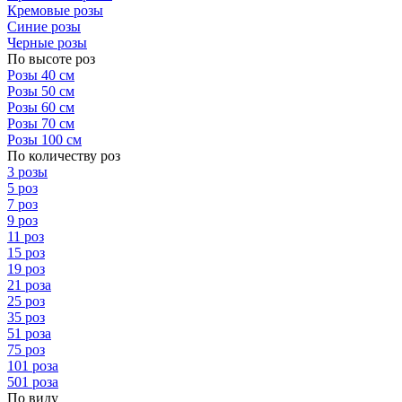
Кремовые розы
Синие розы
Черные розы
По высоте роз
Розы 40 см
Розы 50 см
Розы 60 см
Розы 70 см
Розы 100 см
По количеству роз
3 розы
5 роз
7 роз
9 роз
11 роз
15 роз
19 роз
21 роза
25 роз
35 роз
51 роза
75 роз
101 роза
501 роза
По виду