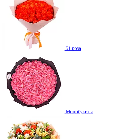
51 роза
Монобукеты