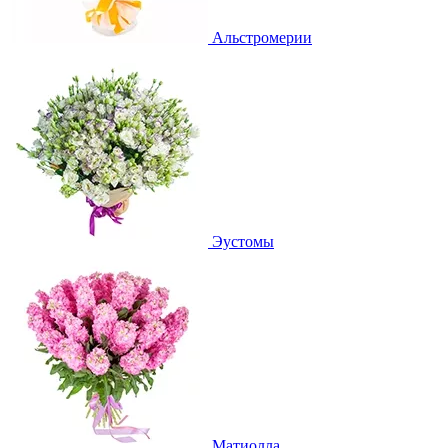
Альстромерии
Эустомы
Матиолла