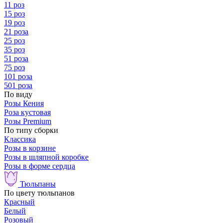
11 роз
15 роз
19 роз
21 роза
25 роз
35 роз
51 роза
75 роз
101 роза
501 роза
По виду
Розы Кения
Роза кустовая
Розы Premium
По типу сборки
Классика
Розы в корзине
Розы в шляпной коробке
Розы в форме сердца
Тюльпаны
По цвету тюльпанов
Красный
Белый
Розовый