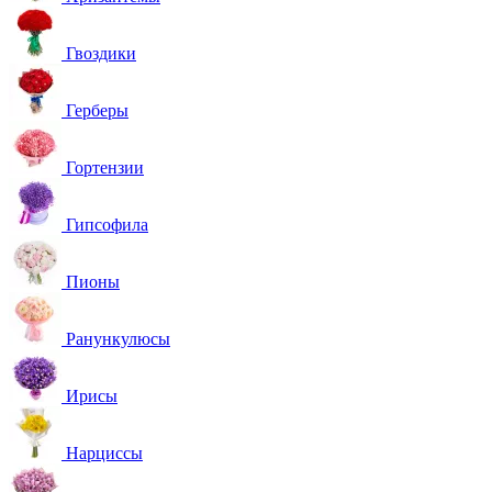
Гвоздики
Герберы
Гортензии
Гипсофила
Пионы
Ранункулюсы
Ирисы
Нарциссы