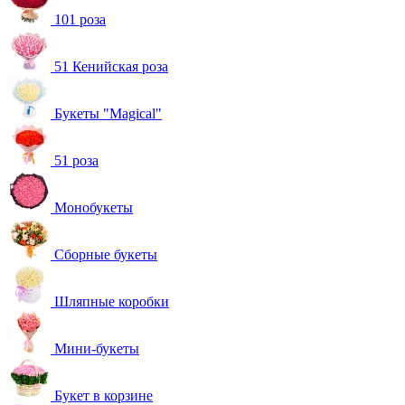
101 роза
51 Кенийская роза
Букеты "Magical"
51 роза
Монобукеты
Сборные букеты
Шляпные коробки
Мини-букеты
Букет в корзине