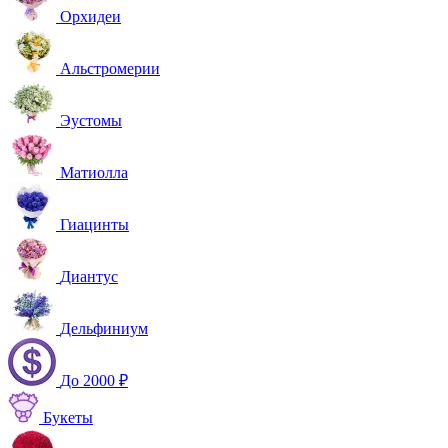
Орхидеи
Альстромерии
Эустомы
Матиолла
Гиацинты
Диантус
Дельфиниум
До 2000 ₽
Букеты