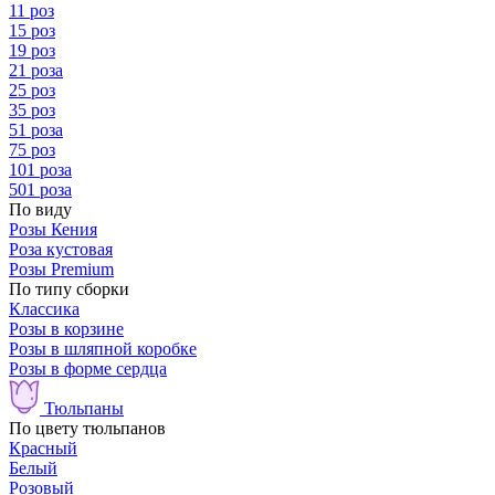
11 роз
15 роз
19 роз
21 роза
25 роз
35 роз
51 роза
75 роз
101 роза
501 роза
По виду
Розы Кения
Роза кустовая
Розы Premium
По типу сборки
Классика
Розы в корзине
Розы в шляпной коробке
Розы в форме сердца
Тюльпаны
По цвету тюльпанов
Красный
Белый
Розовый