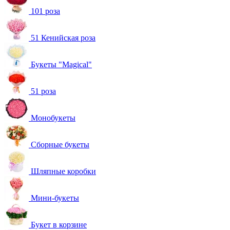
101 роза
51 Кенийская роза
Букеты "Magical"
51 роза
Монобукеты
Сборные букеты
Шляпные коробки
Мини-букеты
Букет в корзине