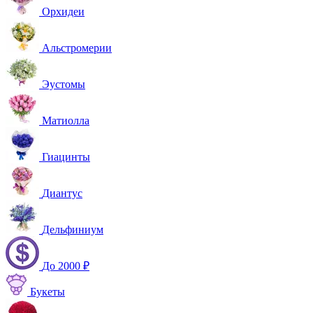
Орхидеи
Альстромерии
Эустомы
Матиолла
Гиацинты
Диантус
Дельфиниум
До 2000 ₽
Букеты