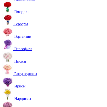
Гвоздики
Герберы
Гортензии
Гипсофила
Пионы
Ранункулюсы
Ирисы
Нарциссы