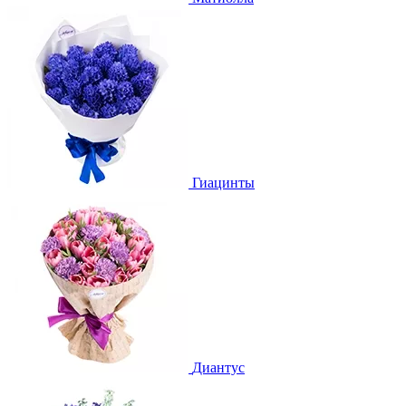
Гиацинты
Диантус