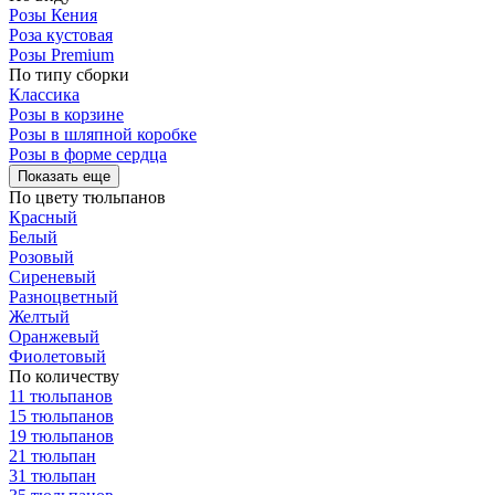
Розы Кения
Роза кустовая
Розы Premium
По типу сборки
Классика
Розы в корзине
Розы в шляпной коробке
Розы в форме сердца
Показать еще
По цвету тюльпанов
Красный
Белый
Розовый
Сиреневый
Разноцветный
Желтый
Оранжевый
Фиолетовый
По количеству
11 тюльпанов
15 тюльпанов
19 тюльпанов
21 тюльпан
31 тюльпан