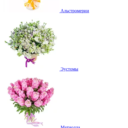
Альстромерии
Эустомы
Матиолла