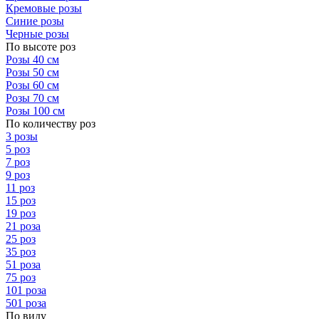
Кремовые розы
Синие розы
Черные розы
По высоте роз
Розы 40 см
Розы 50 см
Розы 60 см
Розы 70 см
Розы 100 см
По количеству роз
3 розы
5 роз
7 роз
9 роз
11 роз
15 роз
19 роз
21 роза
25 роз
35 роз
51 роза
75 роз
101 роза
501 роза
По виду