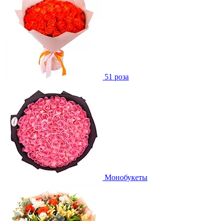
51 роза
Монобукеты