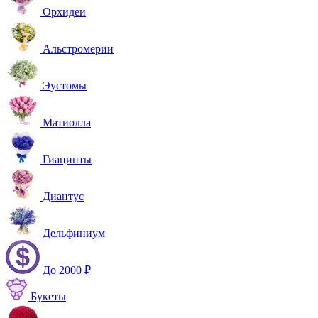
Орхидеи
Альстромерии
Эустомы
Матиолла
Гиацинты
Диантус
Дельфиниум
До 2000 ₽
Букеты