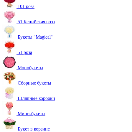
101 роза
51 Кенийская роза
Букеты "Magical"
51 роза
Монобукеты
Сборные букеты
Шляпные коробки
Мини-букеты
Букет в корзине