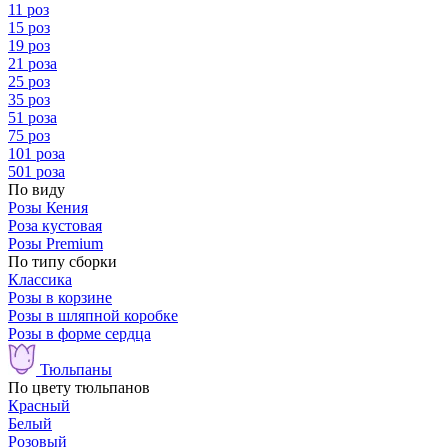
11 роз
15 роз
19 роз
21 роза
25 роз
35 роз
51 роза
75 роз
101 роза
501 роза
По виду
Розы Кения
Роза кустовая
Розы Premium
По типу сборки
Классика
Розы в корзине
Розы в шляпной коробке
Розы в форме сердца
Тюльпаны
По цвету тюльпанов
Красный
Белый
Розовый