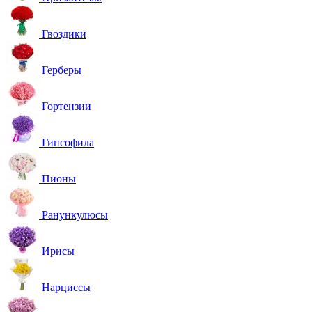
Гвоздики
Герберы
Гортензии
Гипсофила
Пионы
Ранункулюсы
Ирисы
Нарциссы