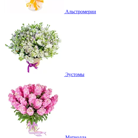
Альстромерии
Эустомы
Матиолла