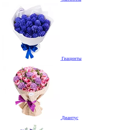
Гиацинты
Диантус