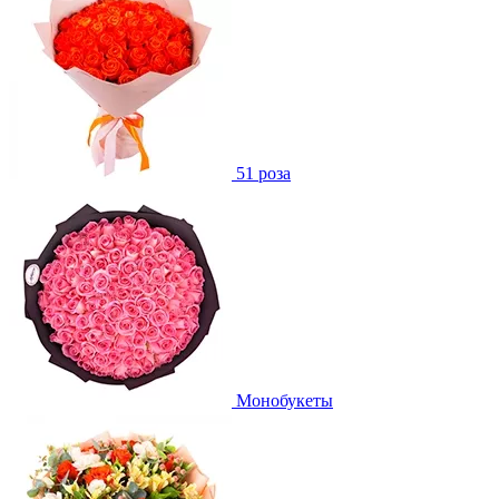
51 роза
Монобукеты