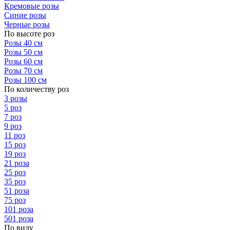
Кремовые розы
Синие розы
Черные розы
По высоте роз
Розы 40 см
Розы 50 см
Розы 60 см
Розы 70 см
Розы 100 см
По количеству роз
3 розы
5 роз
7 роз
9 роз
11 роз
15 роз
19 роз
21 роза
25 роз
35 роз
51 роза
75 роз
101 роза
501 роза
По виду