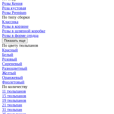
Розы Кения
Роза кустовая
Розы Premium
По типу сборки
Классика
Розы в корзине
Розы в шляпной коробке
Розы в форме сердца
Показать еще
По цвету тюльпанов
Красный
Белый
Розовый
Сиреневый
Разноцветный
Желтый
Оранжевый
Фиолетовый
По количеству
11 тюльпанов
15 тюльпанов
19 тюльпанов
21 тюльпан
31 тюльпан