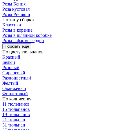
Розы Кения
Роза кустовая
Розы Premium
По типу сборки
Классика
Розы в корзине
Розы в шляпной коробке
Розы в форме сердца
Показать еще
По цвету тюльпанов
Красный
Белый
Розовый
Сиреневый
Разноцветный
Желтый
Оранжевый
Фиолетовый
По количеству
11 тюльпанов
15 тюльпанов
19 тюльпанов
21 тюльпан
31 тюльпан