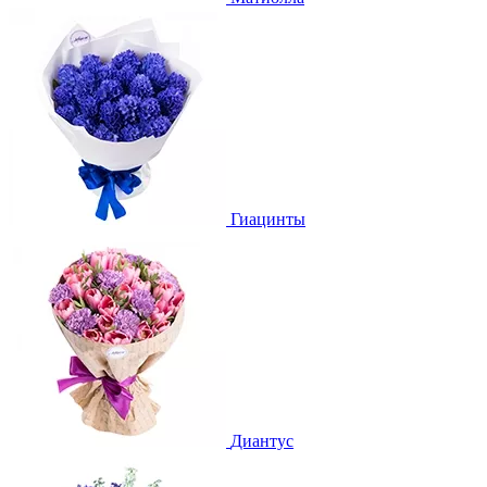
Гиацинты
Диантус