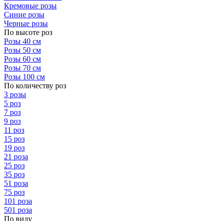
Кремовые розы
Синие розы
Черные розы
По высоте роз
Розы 40 см
Розы 50 см
Розы 60 см
Розы 70 см
Розы 100 см
По количеству роз
3 розы
5 роз
7 роз
9 роз
11 роз
15 роз
19 роз
21 роза
25 роз
35 роз
51 роза
75 роз
101 роза
501 роза
По виду