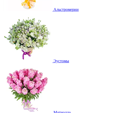
Альстромерии
Эустомы
Матиолла