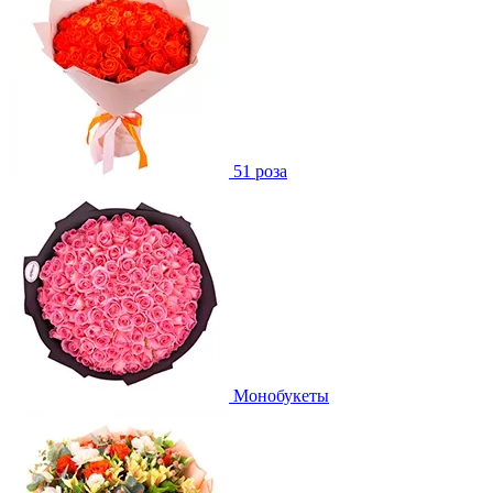
51 роза
Монобукеты