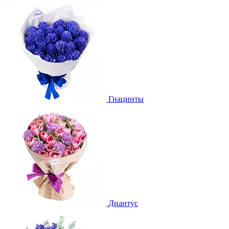
Гиацинты
Диантус