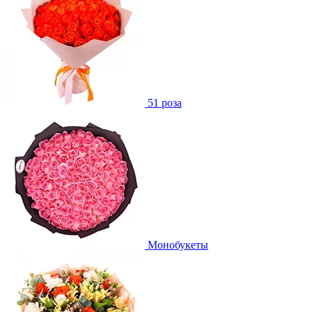
51 роза
Монобукеты