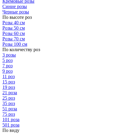
Кремовые розы
Синие розы
Черные розы
По высоте роз
Розы 40 см
Розы 50 см
Розы 60 см
Розы 70 см
Розы 100 см
По количеству роз
3 розы
5 роз
7 роз
9 роз
11 роз
15 роз
19 роз
21 роза
25 роз
35 роз
51 роза
75 роз
101 роза
501 роза
По виду