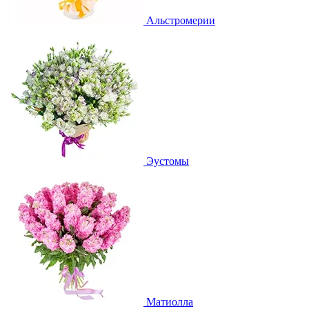
Альстромерии
Эустомы
Матиолла