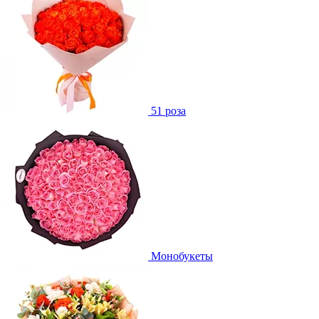
51 роза
Монобукеты