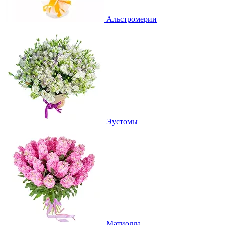
Альстромерии
Эустомы
Матиолла