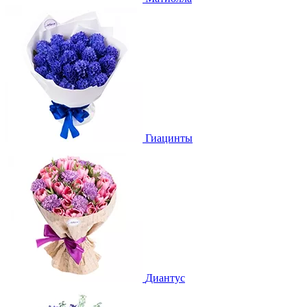
Гиацинты
Диантус