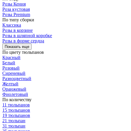
Розы Кения
Роза кустовая
Розы Premium
По типу сборки
Классика
Розы в корзине
Розы в шляпной коробке
Розы в форме сердца
Показать еще
По цвету тюльпанов
Красный
Белый
Розовый
Сиреневый
Разноцветный
Желтый
Оранжевый
Фиолетовый
По количеству
11 тюльпанов
15 тюльпанов
19 тюльпанов
21 тюльпан
31 тюльпан