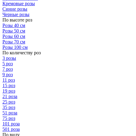
Кремовые розы
Синие розы
Черные розы
По высоте роз
Розы 40 см
Розы 50 см
Розы 60 см
Розы 70 см
Розы 100 см
По количеству роз
3 розы
5 роз
7 роз
9 роз
11 роз
15 роз
19 роз
21 роза
25 роз
35 роз
51 роза
75 роз
101 роза
501 роза
По виду