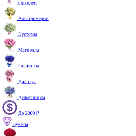
Орхидеи
Альстромерии
Эустомы
Матиолла
Гиацинты
Диантус
Дельфиниум
До 2000 ₽
Букеты