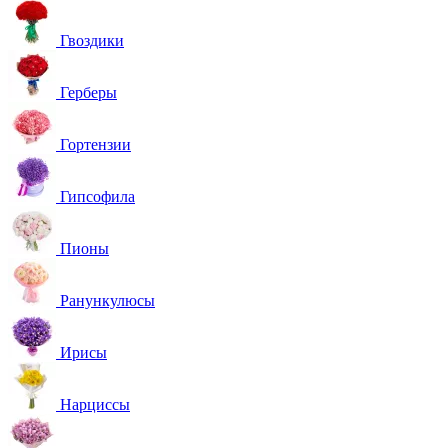
Гвоздики
Герберы
Гортензии
Гипсофила
Пионы
Ранункулюсы
Ирисы
Нарциссы