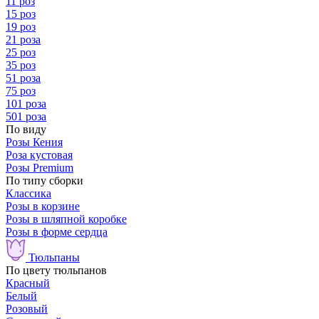
11 роз
15 роз
19 роз
21 роза
25 роз
35 роз
51 роза
75 роз
101 роза
501 роза
По виду
Розы Кения
Роза кустовая
Розы Premium
По типу сборки
Классика
Розы в корзине
Розы в шляпной коробке
Розы в форме сердца
Тюльпаны
По цвету тюльпанов
Красный
Белый
Розовый