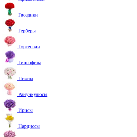
Гвоздики
Герберы
Гортензии
Гипсофила
Пионы
Ранункулюсы
Ирисы
Нарциссы