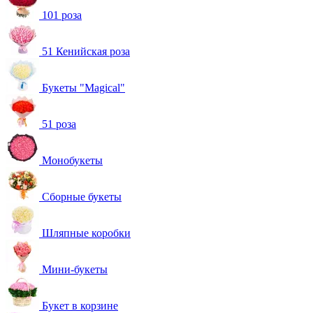
101 роза
51 Кенийская роза
Букеты "Magical"
51 роза
Монобукеты
Сборные букеты
Шляпные коробки
Мини-букеты
Букет в корзине