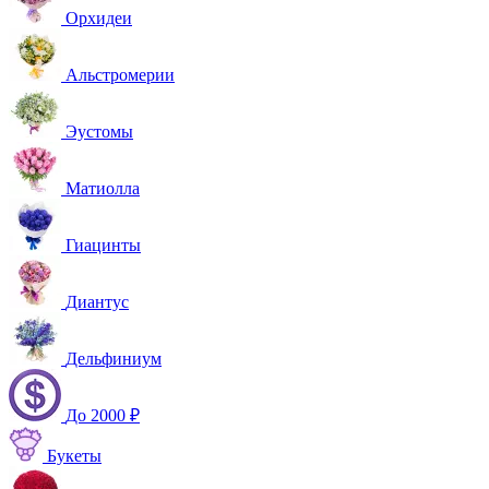
Орхидеи
Альстромерии
Эустомы
Матиолла
Гиацинты
Диантус
Дельфиниум
До 2000 ₽
Букеты