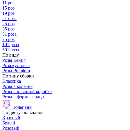
11 роз
15 роз
19 роз
21 роза
25 роз
35 роз
51 роза
75 роз
101 роза
501 роза
По виду
Розы Кения
Роза кустовая
Розы Premium
По типу сборки
Классика
Розы в корзине
Розы в шляпной коробке
Розы в форме сердца
Тюльпаны
По цвету тюльпанов
Красный
Белый
Розовый